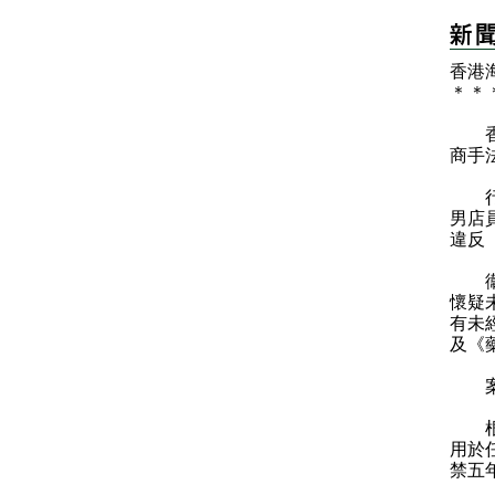
香港
＊
＊
香港
商手
行動
男店
違反
衞生
懷疑
有未
及《
案件
根據
用於
禁五