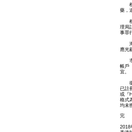
根據
藥，
根據
理局
事罪
海關
應光
市民
帳戶
宜。
衞生
已註
或『
格式
均未
完
201