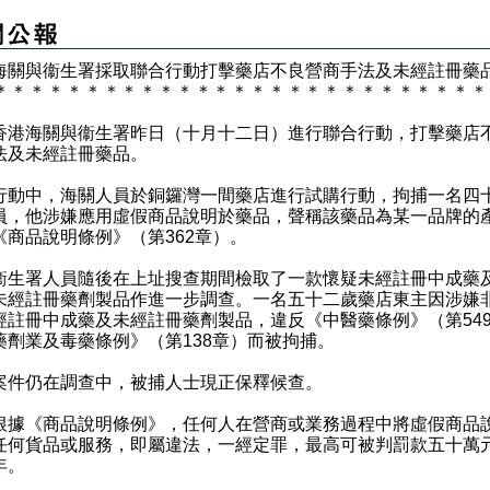
海關與衞生署採取聯合行動打擊藥店不良營商手法及未經註冊藥
＊
＊
＊
＊
＊
＊
＊
＊
＊
＊
＊
＊
＊
＊
＊
＊
＊
＊
＊
＊
＊
＊
＊
＊
＊
＊
＊
海關與衞生署昨日（十月十二日）進行聯合行動，打擊藥店
法及未經註冊藥品。
中，海關人員於銅鑼灣一間藥店進行試購行動，拘捕一名四
員，他涉嫌應用虛假商品說明於藥品，聲稱該藥品為某一品牌的
《商品說明條例》（第362章）。
署人員隨後在上址搜查期間檢取了一款懷疑未經註冊中成藥
未經註冊藥劑製品作進一步調查。一名五十二歲藥店東主因涉嫌
經註冊中成藥及未經註冊藥劑製品，違反《中醫藥條例》（第54
藥劑業及毒藥條例》（第138章）而被拘捕。
仍在調查中，被捕人士現正保釋候查。
《商品說明條例》，任何人在營商或業務過程中將虛假商品
任何貨品或服務，即屬違法，一經定罪，最高可被判罰款五十萬
年。