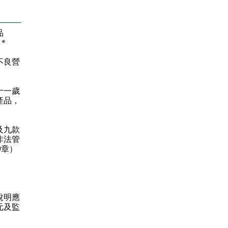
品
＊
不良營
十一歲
產品，
及九款
非法管
9章）
說明應
元及監