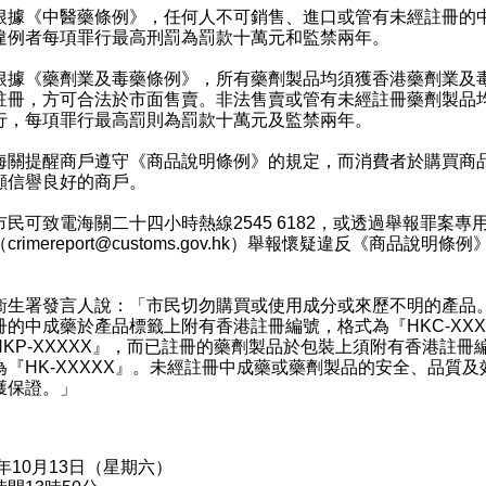
《中醫藥條例》，任何人不可銷售、進口或管有未經註冊的
違例者每項罪行最高刑罰為罰款十萬元和監禁兩年。
《藥劑業及毒藥條例》，所有藥劑製品均須獲香港藥劑業及
註冊，方可合法於市面售賣。非法售賣或管有未經註冊藥劑製品
行，每項罪行最高罰則為罰款十萬元及監禁兩年。
提醒商戶遵守《商品說明條例》的規定，而消費者於購買商
顧信譽良好的商戶。
可致電海關二十四小時熱線2545 6182，或透過舉報罪案專
（
crimereport@customs.gov.hk
）舉報懷疑違反《商品說明條例
署發言人說：「市民切勿購買或使用成分或來歷不明的產品
冊的中成藥於產品標籤上附有香港註冊編號，格式為『HKC-XXX
HKP-XXXXX』，而已註冊的藥劑製品於包裝上須附有香港註冊
為『HK-XXXXX』。未經註冊中成藥或藥劑製品的安全、品質及
獲保證。」
8年10月13日（星期六）