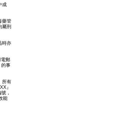
中成
毒藥管
均屬刑
品時亦
用電郵
》的事
。所有
XX』
編號，
效能