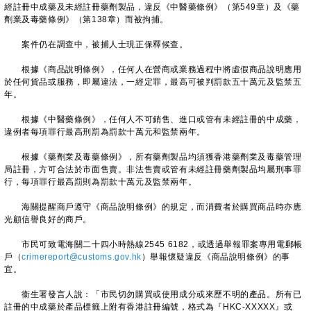
經註冊中成藥及未經註冊藥劑製品，違反《中醫藥條例》（第549章）及《藥
劑業及毒藥條例》（第138章）而被拘捕。
案件仍在調查中，被捕人士現正保釋候查。
根據《商品說明條例》，任何人在營商或業務過程中將虛假商品說明應用
於任何貨品或服務，即屬違法，一經定罪，最高可被判罰款五十萬元及監禁五
年。
根據《中醫藥條例》，任何人不可銷售、進口或管有未經註冊的中成藥，
違例者每項罪行最高刑罰為罰款十萬元和監禁兩年。
根據《藥劑業及毒藥條例》，所有藥劑製品均須獲香港藥劑業及毒藥管理
局註冊，方可合法於市面售賣。非法售賣或管有未經註冊藥劑製品均屬刑事罪
行，每項罪行最高罰則為罰款十萬元及監禁兩年。
海關提醒商戶遵守《商品說明條例》的規定，而消費者於購買商品時亦應
光顧信譽良好的商戶。
市民可致電海關二十四小時熱線2545 6182，或透過舉報罪案專用電郵帳
戶（
crimereport@customs.gov.hk
）舉報懷疑違反《商品說明條例》的事
宜。
衞生署發言人說：「市民切勿購買或使用成分或來歷不明的產品。所有已
註冊的中成藥於產品標籤上附有香港註冊編號，格式為『HKC-XXXXX』或