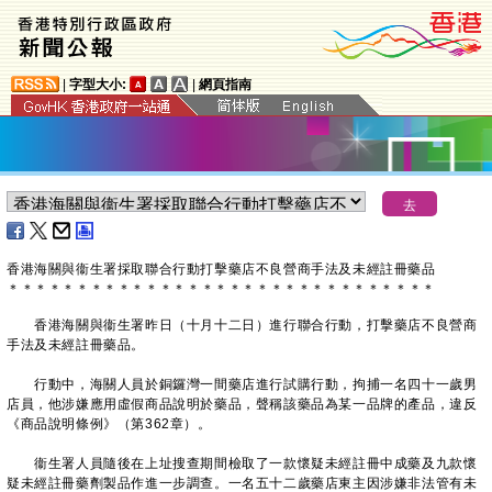
|
字型大小:
|
網頁指南
香港海關與衞生署採取聯合行動打擊藥店不良營商手法及未經註冊藥品
＊
＊
＊
＊
＊
＊
＊
＊
＊
＊
＊
＊
＊
＊
＊
＊
＊
＊
＊
＊
＊
＊
＊
＊
＊
＊
＊
＊
＊
＊
＊
香港海關與衞生署昨日（十月十二日）進行聯合行動，打擊藥店不良營商
手法及未經註冊藥品。
行動中，海關人員於銅鑼灣一間藥店進行試購行動，拘捕一名四十一歲男
店員，他涉嫌應用虛假商品說明於藥品，聲稱該藥品為某一品牌的產品，違反
《商品說明條例》（第362章）。
衞生署人員隨後在上址搜查期間檢取了一款懷疑未經註冊中成藥及九款懷
疑未經註冊藥劑製品作進一步調查。一名五十二歲藥店東主因涉嫌非法管有未