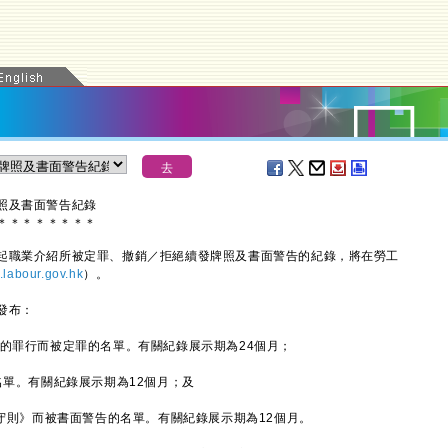
照及書面警告紀錄
＊
＊
＊
＊
＊
＊
＊
＊
職業介紹所被定罪、撤銷／拒絕續發牌照及書面警告的紀錄，將在勞工
labour.gov.hk
）。
發布：
的罪行而被定罪的名單。有關紀錄展示期為24個月；
名單。有關紀錄展示期為12個月；及
務守則》而被書面警告的名單。有關紀錄展示期為12個月。