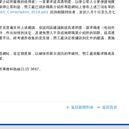
介紹所服務的使用者）一直要求提高透明度，以便公眾人士更便捷地獲
保障公眾利益，勞工處已就於職業介紹所專題網站上發布上述三項名單的
EAA_Consultation_2018.pdf
）諮詢相關持份者，並於八月十日至九月七
見普遍支持上述建議，並認同該建議能提高透明度，讓求職者（包括外
時，作出知情的決定，及避免墮入不良或無牌職業介紹所的陷阱。提高透
運手法。經考慮所收集的意見後，勞工處決定根據諮詢文件的建議，實施
網站，並定期更新，以確保所展示資訊的準確性。勞工處鼓勵求職者及
單。
科熱線2115 3667。
返回新聞列表
返回頁首