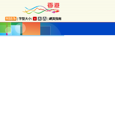
|
字型大小:
|
網頁指南