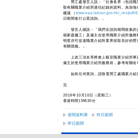
勞工處發言人說：「社會各界（包括職業
取有關職業介紹所過往紀錄的資料。為加強
建議 （
www.eaa.labour.gov.hk/_res/pdf/
日期間進行公眾諮詢。」
發言人續說：「我們在諮詢期間收集的意
籍家庭傭工）及僱主在使用職業介紹所服務
明度亦可促進職業介紹所業界採取良好的營
有關措施。」
上述三項名單將會上載至職業介紹所專題
僱主於使用職業介紹所服務前，參考有關名
如有任何查詢，請致電勞工處職業介紹所事務
完
2018年10月10日（星期三）
香港時間15時30分
新聞資料庫
昨日新聞
即日新聞