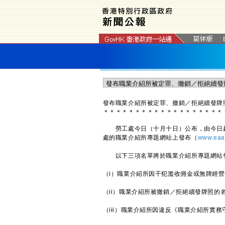
發布職業介紹所被定罪、撤銷／拒絕續發牌
＊
＊
＊
＊
＊
＊
＊
＊
＊
＊
＊
＊
＊
＊
＊
＊
＊
＊
＊
勞工處今日（十月十日）公布，由今日起
處的職業介紹所專題網站上發布（
www.eaa.
以下三項名單將於職業介紹所專題網站
（i）職業介紹所因干犯濫收佣金或無牌經營
（ii）職業介紹所被撤銷／拒絕續發牌照的
（iii）職業介紹所因違反《職業介紹所實