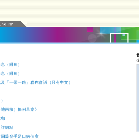
消息（附圖）
消息（附圖）
戰及「一帶一路」聯席會議（只有中文）
圖）
一地兩檢
）
條例草案》
電郵
欺詐網站
稚園爆發手足口病個案