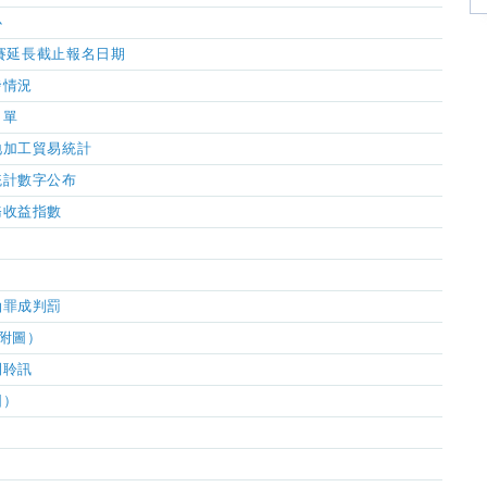
心
賽延長截止報名日期
發情況
名單
地加工貿易統計
統計數字公布
務收益指數
油罪成判罰
附圖）
開聆訊
圖）