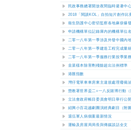
民政事務總署開放夜間臨時避暑中
2018
「閱讀
KOL
」自拍短片創作比
衞生防護中心密切監察各地麻疹爆
申請機構單位記錄庫內的機構單位
二零一八年第一季涉及外發中國內
二零一八年第一季建造工程完成量
二零一八年第一季服務行業按季業
韭菜樣本除害劑殘餘超出法例標準
港匯指數
灣仔電單車車房東主違規處理廢偈
懲教署世界盃二○一八反賭博行動（
立法會政府帳目委員會明日舉行公
紹興小百花越劇團演經典劇目（附
退伍軍人病個案最新情況
運輸及房屋局局長與傳媒談話全文