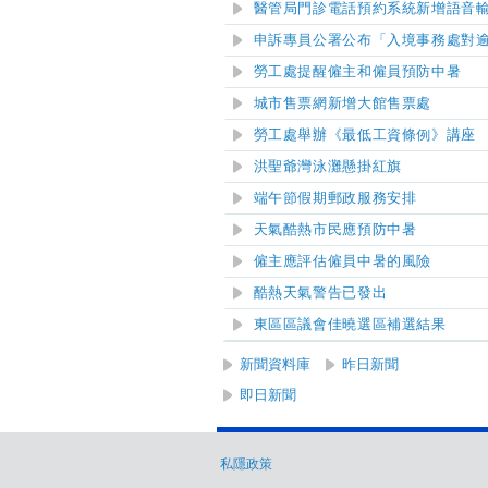
醫管局門診電話預約系統新增語音
申訴專員公署公布「入境事務處對
勞工處提醒僱主和僱員預防中暑
城市售票網新增
大館
售票處
勞工處舉辦《最低工資條例》講座
洪聖爺灣泳灘
懸掛紅旗
端午節假期郵政服務安排
天氣酷熱市民應預防中暑
僱主應評估僱員中暑的風險
酷熱天氣警告已發出
東區區議會佳曉選區補選結果
新聞資料庫
昨日新聞
即日新聞
私隱政策