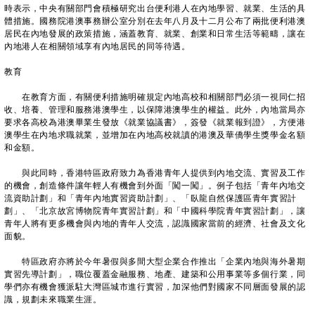
時表示，中央有關部門會積極研究出台便利港人在內地學習、就業、生活的具
體措施。國務院港澳事務辦公室分別在去年八月及十二月公布了兩批便利港澳
居民在內地發展的政策措施，涵蓋教育、就業、創業和日常生活等範疇，讓在
內地港人在相關領域享有內地居民的同等待遇。
教育
在教育方面，有關便利措施明確規定內地高校和相關部門必須一視同仁招
收、培養、管理和服務港澳學生，以保障港澳學生的權益。此外，內地當局亦
要求各高校為港澳畢業生發放《就業協議書》，簽發《就業報到證》，方便港
澳學生在內地求職就業，並增加在內地高校就讀的港澳及華僑學生獎學金名額
和金額。
與此同時，香港特區政府致力為香港青年人提供到內地交流、實習及工作
的機會，創造條件讓年輕人有機會到外面「闖一闖」。例子包括「青年內地交
流資助計劃」和「青年內地實習資助計劃」、「臥龍自然保護區青年實習計
劃」、「北京故宮博物院青年實習計劃」和「中國科學院青年實習計劃」，讓
青年人將有更多機會與內地的青年人交流，認識國家當前的經濟、社會及文化
面貌。
特區政府亦將於今年暑假與多間大型企業合作推出「企業內地與海外暑期
實習先導計劃」，職位覆蓋金融服務、地產、建築和公用事業等多個行業，同
學們亦有機會獲派駐大灣區城市進行實習，加深他們對國家不同層面發展的認
識，規劃未來職業生涯。