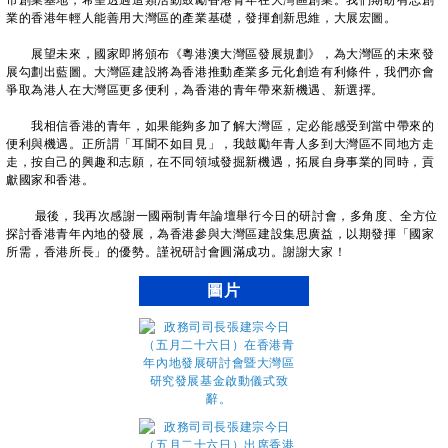
市創業基地，希望透過這類活動鼓勵香港青年在大灣區創業。我們期盼有志創
業的香港年輕人能善用大灣區的產業基礎，發揮創新思維，大展宏圖。
展望未來，國家即將頒布《粵港澳大灣區發展規劃》，為大灣區的未來發
展勾劃出藍圖。大灣區建設將為香港推動產業多元化創造有利條件，我們亦會
爭取為港人在大灣區更多便利，為香港的青年帶來新機遇、新選擇。
我相信香港的青年，如果能夠多加了解大灣區，定必能感受到當中帶來的
便利與機遇。正所謂「耳聞不如目見」，我鼓勵年青人多到大灣區不同地方走
走，按自己的興趣和志願，在不同領域發掘新機遇，拓展自身事業的同時，貢
獻國家和香港。
最後，我再次感謝一國兩制青年論壇舉行今日的研討會，多角度、全方位
探討香港青年內地的發展，為香港參與大灣區建設集思廣益，以期發揮「國家
所需，香港所長」的優勢。謹祝研討會圓滿成功。謝謝大家！
圖片