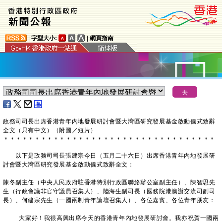
|
字型大小:
|
網頁指南
政務司司長出席香港青年內地發展研討會暨大灣區研究發展基金啟動儀式致辭
全文（只有中文）（附圖／短片）
＊
＊
＊
＊
＊
＊
＊
＊
＊
＊
＊
＊
＊
＊
＊
＊
＊
＊
＊
＊
＊
＊
＊
＊
＊
＊
＊
＊
＊
＊
＊
＊
＊
＊
以下是政務司司長張建宗今日（五月二十六日）出席香港青年內地發展研
討會暨大灣區研究發展基金啟動儀式致辭全文：
陳冬副主任（中央人民政府駐香港特別行政區聯絡辦公室副主任）、陳智思先
生（行政會議非官守議員召集人）、陸海生副司長（國務院港澳辦交流司副司
長）、何建宗先生（一國兩制青年論壇召集人）、各位嘉賓、各位青年朋友：
大家好！我很高興出席今天的香港青年內地發展研討會。我亦祝賀一國兩