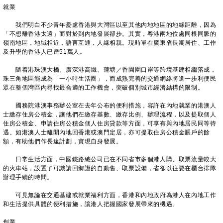
就業
我們明白不少青年憂慮香港與大灣區以至其他內地地區的地緣距離，因為
「不想離香港太遠」而對於到內地發展卻步。其實，粵港兩地位處同根同脈的
嶺南地區，地域相近，語言互通，人緣相親。現時單在廣東省長期居住、工作
及升學的香港人已達51萬人。
隨着港珠澳大橋、廣深港高鐵、蓮塘／香園圍口岸等跨境基建相繼落成，
珠三角地區能成為「一小時生活圈」，而成熟完善的交通網絡將進一步利便民
眾在整個灣區內尋找最合適的工作機會，突破個別城市經濟結構的限制。
國務院港澳事務辦公室在去年公布的便利措施，容許在內地就業的港澳人
士繳存住房公積金，讓他們在繳存基數、繳存比例、辦理流程，以及提取個人
住房公積金、申請住房公積金個人住房貸款等方面，可享有與內地居民同等待
遇。如港澳人士離開內地回香港或澳門定居，亦可提取住房公積金賬戶的餘
額，有助他們作長遠計劃，實現自身發展。
日常生活方面，中國鐵路總公司已在不同省市多個港人購、取票流量較大
的火車站，設置了可識讀回鄉證的自動售、取票設備，省卻以往要在櫃台排隊
辦理手續的時間。
可見無論在交通基建或就業福利方面，香港和內地政府為港人在內地工作
和生活提供具體的便利措施，讓港人把握國家發展帶來的機遇。
創業