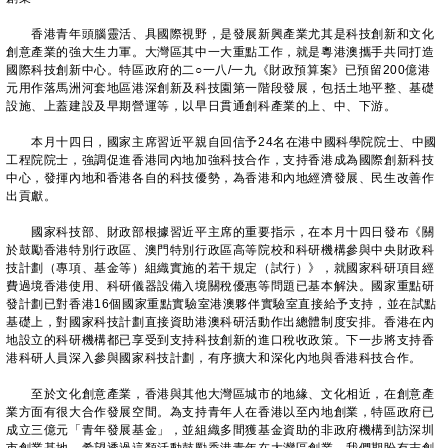
香港青年頭腦靈活、具國際視野，是發展新興產業尤其是科技創新和文化
創意產業的強大生力軍。大灣區其中一大重點工作，就是粵港澳攜手共同打造
國際科技創新中心。特區政府的二○一八/一九《財政預算案》已預留200億港
元用作落馬洲河套地區港深創新及科技園第一階段發展，包括土地平整、基礎
設施、上蓋建設及早期營運等，以早日貫通創科產業的上、中、下游。
本月十四日，國家主席習近平親自回信予24名在港中國科學院院士、中國
工程院院士，強調促進香港同內地加強科技合作，支持香港成為國際創新科技
中心，發揮內地和香港各自的科技優勢，為香港和內地經濟發展、民生改善作
出貢獻。
國家科技部、財政部根據習近平主席的重要指示，在本月十四日發布《關
於鼓勵香港特別行政區、澳門特別行政區高等院校和科研機構參與中央財政科
技計劃（專項、基金等）組織實施的若干規定（試行）》，就國家科研項目經
費過境香港使用、科研儀器設備入境關稅優惠等問題已基本解決。國家重點研
發計劃已對香港16個國家重點實驗室港澳夥伴實驗室直接給予支持，並在試點
基礎上，對國家科技計劃直接資助港澳科研活動作出總體制度安排。香港在內
地設立的科研機構都已享受到支持科技創新的進口稅收政策。下一步將支持香
港科研人員深入參與國家科技計劃，有序擴大和深化內地與香港科技合作。
至於文化創意產業，香港與其他大灣區城市的地緣、文化相近，在創意產
業方面有很大合作發展空間。為支持青年人在香港以至內地創業，特區政府已
成立三億元「青年發展基金」，並組織多間獲基金資助的非政府機構到訪深圳