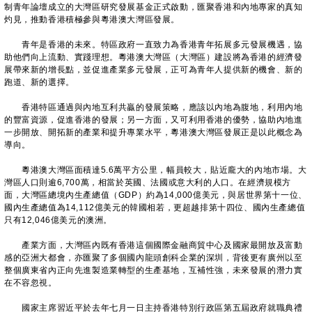
制青年論壇成立的大灣區研究發展基金正式啟動，匯聚香港和內地專家的真知
灼見，推動香港積極參與粵港澳大灣區發展。
青年是香港的未來。特區政府一直致力為香港青年拓展多元發展機遇，協
助他們向上流動、實踐理想。粵港澳大灣區（大灣區）建設將為香港的經濟發
展帶來新的增長點，並促進產業多元發展，正可為青年人提供新的機會、新的
跑道、新的選擇。
香港特區通過與內地互利共贏的發展策略，應該以內地為腹地，利用內地
的豐富資源，促進香港的發展；另一方面，又可利用香港的優勢，協助內地進
一步開放、開拓新的產業和提升專業水平，粵港澳大灣區發展正是以此概念為
導向。
粵港澳大灣區面積達5.6萬平方公里，幅員較大，貼近龐大的內地市場。大
灣區人口則逾6,700萬，相當於英國、法國或意大利的人口。在經濟規模方
面，大灣區總境內生產總值（GDP）約為14,000億美元，與居世界第十一位、
國內生產總值為14,112億美元的韓國相若，更超越排第十四位、國內生產總值
只有12,046億美元的澳洲。
產業方面，大灣區內既有香港這個國際金融商貿中心及國家最開放及富動
感的亞洲大都會，亦匯聚了多個國內龍頭創科企業的深圳，背後更有廣州以至
整個廣東省內正向先進製造業轉型的生產基地，互補性強，未來發展的潛力實
在不容忽視。
國家主席習近平於去年七月一日主持香港特別行政區第五屆政府就職典禮