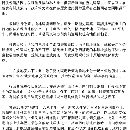
提供經濟誘因，以鼓勵及協助私人業主保育所擁有的歷史建築。一直以來，在
落實有關政策時，政府均力求在保存歷史建築與尊重私有產權兩者之間取得平
衡。
根據現行政策，換地建議適用於古蹟及一級歷史建築。建議批予該業主的
新地段位於現有地段以南、在甘道另一邊的一幅政府土地，面積約1 100平方
米，與現有地段相同，其發展規範亦與先前適用於現有地段的相若。
發言人說：「我們已考慮了多個經濟誘因，包括原址換地、轉移未用的發
展權等，惟這些方案均不可行。最後業主根據政府訂定的非原址換地原則，考
慮數幅替換用地，並與政府達成共識，同意採用現時的非原址換地保育方
案。」
「在換地安排下，業主除了要按既定政策為換地支付十足市值地價外，亦
須確保甘道23號大宅在交回政府時，其狀況必須令古物古蹟辦事處滿意。」
行政會議在今日會議上，亦通過修訂山頂區分區計劃大綱圖，把擬批予業
主的新地段由「綠化地帶」改劃為「住宅（丙類）6」地帶，以便落實保育方
案。有關的規劃用途更改已根據《城市規劃條例》進行適當的城規程序。
甘道23號大宅建於一八八七年，是一所私人住宅。首名業主為法蘭些士。
法蘭些士積極參與社會事務，尤其就「妹仔」事宜的調查工作，以及為訂立保
護婦女和女童的《保良局法團條例》擬訂相關規則等，素負盛名。此外，大宅
是山頂上現存歷史最悠久的歐式洋房之一。當年興建該建築物時，山頂纜車尚
未開通，所以該建築物是靠苦力建造的。甘道23號大宅交回政府後，政府計劃