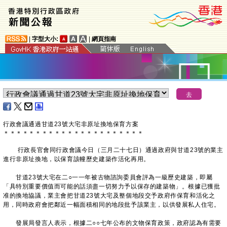
|
字型大小:
|
網頁指南
行政會議通過甘道23號大宅非原址換地保育方案
＊
＊
＊
＊
＊
＊
＊
＊
＊
＊
＊
＊
＊
＊
＊
＊
＊
＊
＊
＊
＊
＊
行政長官會同行政會議今日（三月二十七日）通過政府與甘道23號的業主
進行非原址換地，以保育該幢歷史建築作活化再用。
甘道23號大宅在二○一一年被古物諮詢委員會評為一級歷史建築，即屬
「具特別重要價值而可能的話須盡一切努力予以保存的建築物」。根據已獲批
准的換地協議，業主會把甘道23號大宅及整個地段交予政府作保育和活化之
用，同時政府會把鄰近一幅面積相同的地段批予該業主，以供發展私人住宅。
發展局發言人表示，根據二○○七年公布的文物保育政策，政府認為有需要