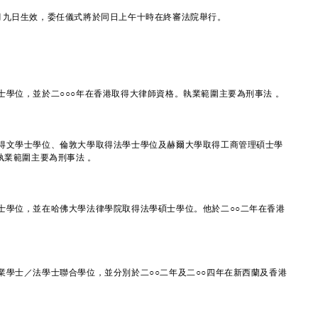
九日生效，委任儀式將於同日上午十時在終審法院舉行。
學位，並於二○○○年在香港取得大律師資格。執業範圍主要為刑事法 。
得文學士學位、倫敦大學取得法學士學位及赫爾大學取得工商管理碩士學
執業範圍主要為刑事法 。
士學位，並在哈佛大學法律學院取得法學碩士學位。他於二○○二年在香港
業學士／法學士聯合學位，並分別於二○○二年及二○○四年在新西蘭及香港