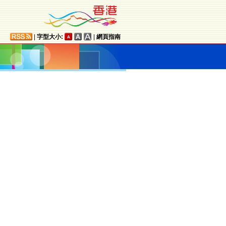
|
字型大小:
|
網頁指南