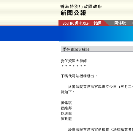
委任資深大律師
＊
＊
＊
＊
＊
＊
＊
下稿代司法機構發出：
終審法院首席法官馬道立今日（三月二十
師如下：
黃佩琪
蔡維邦
鮑進龍
陳政龍
終審法院首席法官是根據《法律執業者條