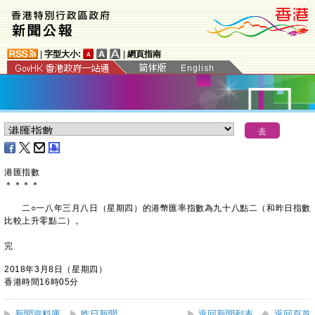
|
字型大小:
|
網頁指南
港匯指數
＊
＊
＊
＊
二○一八年三月八日（星期四）的港幣匯率指數為九十八點二（和昨日指數
比較上升零點二）。
完
2018年3月8日（星期四）
香港時間16時05分
新聞資料庫
昨日新聞
返回新聞列表
返回頁首