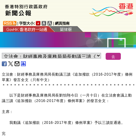
|
字型大小:
|
網頁指南
立法會：財經事務及庫務局局長動議三讀《追加撥款（2016-2017年度）條例
草案》發言全文（只有中文）
＊
＊
＊
＊
＊
＊
＊
＊
＊
＊
＊
＊
＊
＊
＊
＊
＊
＊
＊
＊
＊
＊
＊
＊
＊
＊
＊
＊
＊
＊
＊
＊
＊
＊
＊
以下是財經事務及庫務局局長劉怡翔今日（一月十日）在立法會會議上動
議三讀《追加撥款（2016-2017年度）條例草案》的發言全文：
主席：
我動議《追加撥款（2016-2017年度）條例草案》予以三讀並通過。
完