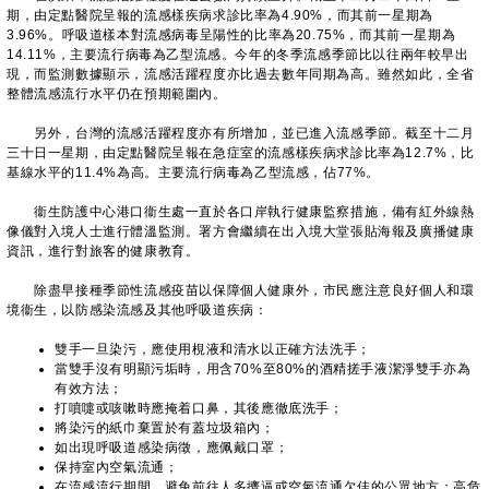
期，由定點醫院呈報的流感樣疾病求診比率為4.90%，而其前一星期為
3.96%。呼吸道樣本對流感病毒呈陽性的比率為20.75%，而其前一星期為
14.11%，主要流行病毒為乙型流感。今年的冬季流感季節比以往兩年較早出
現，而監測數據顯示，流感活躍程度亦比過去數年同期為高。雖然如此，全省
整體流感流行水平仍在預期範圍內。
另外，台灣的流感活躍程度亦有所增加，並已進入流感季節。截至十二月
三十日一星期，由定點醫院呈報在急症室的流感樣疾病求診比率為12.7%，比
基線水平的11.4%為高。主要流行病毒為乙型流感，佔77%。
衞生防護中心港口衞生處一直於各口岸執行健康監察措施，備有紅外線熱
像儀對入境人士進行體溫監測。署方會繼續在出入境大堂張貼海報及廣播健康
資訊，進行對旅客的健康教育。
除盡早接種季節性流感疫苗以保障個人健康外，市民應注意良好個人和環
境衞生，以防感染流感及其他呼吸道疾病：
雙手一旦染污，應使用梘液和清水以正確方法洗手；
當雙手沒有明顯污垢時，用含70%至80%的酒精搓手液潔淨雙手亦為
有效方法；
打噴嚏或咳嗽時應掩着口鼻，其後應徹底洗手；
將染污的紙巾棄置於有蓋垃圾箱內；
如出現呼吸道感染病徵，應佩戴口罩；
保持室內空氣流通；
在流感流行期間，避免前往人多擠逼或空氣流通欠佳的公眾地方；高危