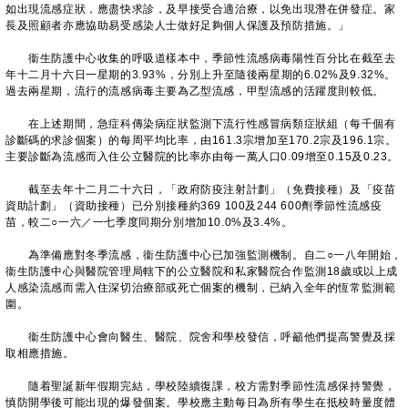
如出現流感症狀，應盡快求診，及早接受合適治療，以免出現潛在併發症。家
長及照顧者亦應協助易受感染人士做好足夠個人保護及預防措施。」
衞生防護中心收集的呼吸道樣本中，季節性流感病毒陽性百分比在截至去
年十二月十六日一星期的3.93%，分別上升至隨後兩星期的6.02%及9.32%。
過去兩星期，流行的流感病毒主要為乙型流感，甲型流感的活躍度則較低。
在上述期間，急症科傳染病症狀監測下流行性感冒病類症狀組（每千個有
診斷碼的求診個案）的每周平均比率，由161.3宗增加至170.2宗及196.1宗。
主要診斷為流感而入住公立醫院的比率亦由每一萬人口0.09增至0.15及0.23。
截至去年十二月二十六日，「政府防疫注射計劃」（免費接種）及「疫苗
資助計劃」（資助接種）已分別接種約369 100及244 600劑季節性流感疫
苗，較二○一六／一七季度同期分別增加10.0%及3.4%。
為準備應對冬季流感，衞生防護中心已加強監測機制。自二○一八年開始，
衞生防護中心與醫院管理局轄下的公立醫院和私家醫院合作監測18歲或以上成
人感染流感而需入住深切治療部或死亡個案的機制，已納入全年的恆常監測範
圍。
衞生防護中心會向醫生、醫院、院舍和學校發信，呼籲他們提高警覺及採
取相應措施。
隨着聖誕新年假期完結，學校陸續復課，校方需對季節性流感保持警覺，
慎防開學後可能出現的爆發個案。學校應主動每日為所有學生在抵校時量度體