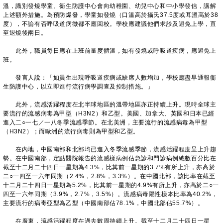
溫，識別發燒學童。衞生防護中心會向幼稚園、幼兒中心和中小學發信，講解
上述額外措施。為預防爆發，學童如發燒（口溫高於攝氏37.5度或耳溫高於38
度），不論有否呼吸道病徵都不應回校。學校應建議他們求診及避免上學，直
至退燒後兩日。
此外，職員每日應在上班前量度體溫，如有發燒或呼吸道疾病，應避免上
班。
發言人說：「如員生出現呼吸道疾病或缺席人數增加，學校應盡早通報衞
生防護中心，以立即進行流行病學調查及控制措施。」
此外，流感活躍程度在北半球地區的溫帶地區亦正持續上升。現時全球主
要流行的流感病毒為甲型（H3N2）和乙型。美國、加拿大、英國和日本已經
進入二○一七／一八冬季流感季節。在北美洲，主要流行的流感病毒為甲型
（H3N2）；而歐洲的流行病毒則為甲型和乙型。
在內地，中國南部和北部均已進入冬季流感季節，流感活躍程度呈上升趨
勢。在中國南部，定點醫院報告的流感樣病例佔急診和門診病例總數百分比在
截至十二月二十四日一星期為4.3%，比其前一星期的3.7%有所上升，亦高於
二○一四至一六年同期（2.4%，2.8%，3.3%）。在中國北部，該比率在截至
十二月二十四日一星期為5.2%，比其前一星期的4.9%有所上升，亦高於二○一
四至一六年同期（3.9%，2.7%，3.5%）。流感病毒陽性樣本比率為40.2%，
主要流行的病毒亞型為乙型（中國南部佔78.1%，中國北部佔55.7%）。
在廣東，流感活躍程度在過去數周持續上升。截至十二月二十四日一星