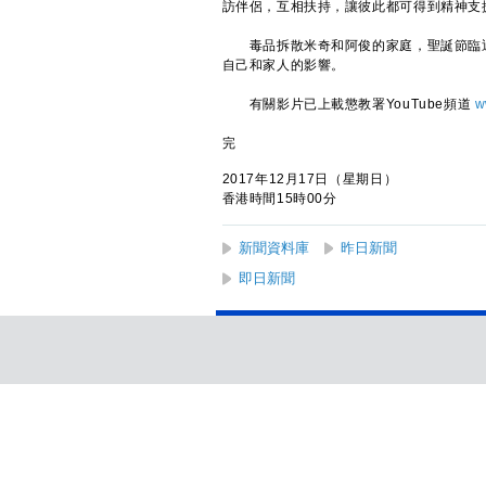
訪伴侶，互相扶持，讓彼此都可得到精神支
毒品拆散米奇和阿俊的家庭，聖誕節臨近
自己和家人的影響。
有關影片已上載懲教署YouTube頻道
w
完
2017年12月17日（星期日）
香港時間15時00分
新聞資料庫
昨日新聞
即日新聞