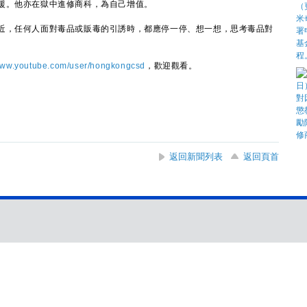
援。他亦在獄中進修商科，為自己增值。
，任何人面對毒品或販毒的引誘時，都應停一停、想一想，思考毒品對
ww.youtube.com/user/hongkongcsd
，歡迎觀看。
返回新聞列表
返回頁首