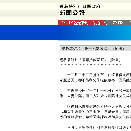
懲教署短片「販毒拆散家庭」（附圖）
＊
＊
＊
＊
＊
＊
＊
＊
＊
＊
＊
＊
＊
＊
＊
＊
＊
十二月二十二日是冬至，在這個傳統節日
冬至這天，卻不能和父母吃飯做冬，因為她
懲教署今日（十二月十七日）推出一套短
刑，夫妻分隔，而二人對於未能陪伴女兒成
阿俊和米奇剛到懲教所時不太適應，可能
片和親手繪畫的心意卡後，反思未來，隨着
學的遙距課程，希望透過課程增加與女兒的
同時，更生事務組同事為阿俊作出適切的