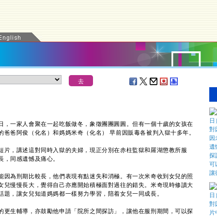
，一家人會聚在一起吃飯做冬，象徵團團圓圓。但有一個十歲的女孩在
的爸爸阿俊（化名）和媽媽米奇（化名） 早前因販毒各被判入獄十多年。
片，講述這對同時入獄的夫婦，現正分別在赤柱監獄和羅湖懲教所服
長，同感遺憾及痛心。
因為刑期比較長，他們表現有點迷失和消極。有一次米奇收到女兒的照
女兒慢慢長大，覺得自己亦應開始積極面對過往的錯失。米奇現時修讀大
話題，讓女兒知道媽媽都一樣努力學習，陪着女兒一同成長。
更生輔導，亦鼓勵他申請「院所之間探訪」，讓他在服刑期間，可以探