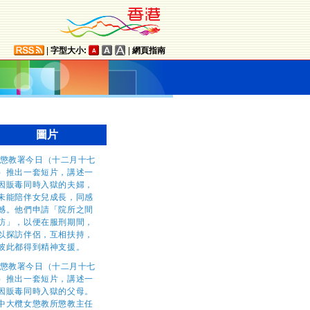
|
字型大小:
|
網頁指南
圖片