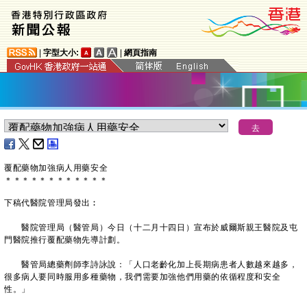
|
字型大小:
|
網頁指南
覆配藥物加強病人用藥安全
＊
＊
＊
＊
＊
＊
＊
＊
＊
＊
＊
＊
下稿代醫院管理局發出︰
醫院管理局（醫管局）今日（十二月十四日）宣布於威爾斯親王醫院及屯
門醫院推行覆配藥物先導計劃。
醫管局總藥劑師李詩詠說：「人口老齡化加上長期病患者人數越來越多，
很多病人要同時服用多種藥物，我們需要加強他們用藥的依循程度和安全
性。」