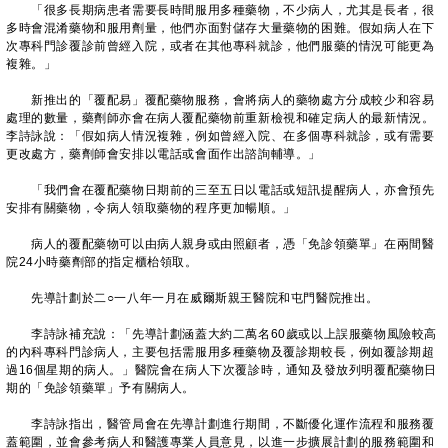
「很多長期病患者需要長時間服用多種藥物，不少病人，尤其是長者，很
多時會混淆藥物和服用劑量，他們亦面對儲存大量藥物的困難。假如病人在下
次專科門診覆診前曾經入院，或者在其他專科就診，他們服藥的情況可能更為
複雜。」
新推出的「覆配易」覆配藥物服務，會將病人的藥物處方分成較少和容易
處理的數量，藥劑師亦會在病人覆配藥物前重新檢視和確定病人的最新情況。
李詩詠說：「假如病人情況複雜，例如曾經入院、在多個專科就診，或有需要
更改處方，藥劑師會安排以電話或會面作出諮詢輔導。」
「我們會在覆配藥物日期前的三至五日以電話或短訊提醒病人，亦會預先
安排有關藥物，令病人領取藥物的程序更加暢順。」
病人的覆配藥物可以由病人親身或由照顧者，憑「免診領藥單」在兩間醫
院24小時藥劑部的指定櫃枱領取。
先導計劃於二○一八年一月在威爾斯親王醫院和屯門醫院推出。
李詩詠補充說：「先導計劃涵蓋大約二萬名60歲或以上誤服藥物風險較高
的內科專科門診病人，主要包括需服用多種藥物及覆診期較長，例如覆診期超
過16個星期的病人。」醫院會在病人下次覆診時，通知及發放列明覆配藥物日
期的「免診領藥單」予有關病人。
李詩詠指出，醫管局會在先導計劃進行期間，不斷優化運作流程和服務覆
蓋範圍，並會參考病人和醫護專業人員意見，以進一步擴展計劃的服務範圍和