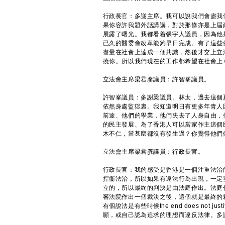
行政長官：多謝主席。我可以說我們會盡我
果你容許我題外話講講，對於那條亦是上屆
展露了曙光。我都看着張宇人議員，因為他
已久的醫委會改革能夠早日完成。有了這些
盡量在社會上達成一個共識，然後才交上立
撓你。所以我們現在的工作都希望在社會上
立法會主席梁君彥議員：許智峯議員。
許智峯議員：多謝梁議員。林太，過去這個
依然身處監獄裏。我知道明日有更多年青人
前途、他們的學業，他們失去了人身自由，
的民主發展、為了香港人可以當家作主這個
木不仁，當甚麼都沒有發生過？你覺得他們
立法會主席梁君彥議員：行政長官。
行政長官：我的感受是香港是一個注重法治
捍衞法治，所以如果有違法行為出現，一定
立的，所以最終的判決是由法庭作出。法庭
審法院作出一個裁決之後，這個就是最終的
有個說法是有些時候the end does not 
願，或自己認為追求的理想而違反法律。多