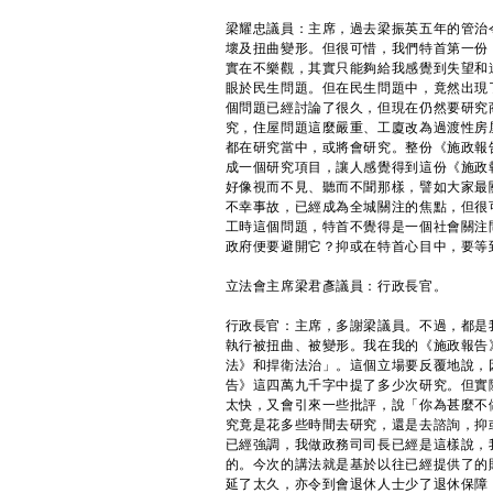
梁耀忠議員：主席，過去梁振英五年的管治
壞及扭曲變形。但很可惜，我們特首第一份
實在不樂觀，其實只能夠給我感覺到失望和
眼於民生問題。但在民生問題中，竟然出現
個問題已經討論了很久，但現在仍然要研究
究，住屋問題這麼嚴重、工廈改為過渡性房
都在研究當中，或將會研究。整份《施政報
成一個研究項目，讓人感覺得到這份《施政
好像視而不見、聽而不聞那樣，譬如大家最
不幸事故，已經成為全城關注的焦點，但很
工時這個問題，特首不覺得是一個社會關注
政府便要避開它？抑或在特首心目中，要等
立法會主席梁君彥議員：行政長官。
行政長官：主席，多謝梁議員。不過，都是
執行被扭曲、被變形。我在我的《施政報告
法》和捍衛法治」。這個立場要反覆地說，
告》這四萬九千字中提了多少次研究。但實
太快，又會引來一些批評，說「你為甚麼不
究竟是花多些時間去研究，還是去諮詢，抑
已經強調，我做政務司司長已經是這樣說，
的。今次的講法就是基於以往已經提供了的
延了太久，亦令到會退休人士少了退休保障