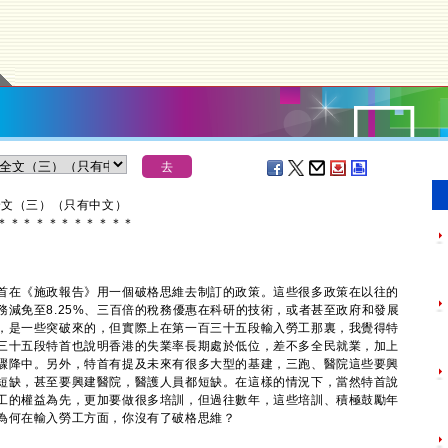
全文（三）（只有中文）
＊
＊
＊
＊
＊
＊
＊
＊
＊
＊
＊
首在《施政報告》用一個破格思維去制訂的政策。這些很多政策在以往的
減免至8.25%、三百倍的稅務優惠在科研的技術，或者甚至政府和發展
，是一些突破來的，但實際上在第一百三十五段輸入勞工那裏，我覺得特
三十五段特首也說明香港的失業率長期處於低位，差不多全民就業，加上
驟降中。另外，特首有提及未來有很多大型的基建，三跑、醫院這些要興
短缺，甚至要興建醫院，醫護人員都短缺。在這樣的情況下，當然特首說
工的權益為先，更加要做很多培訓，但過往數年，這些培訓、積極鼓勵年
為何在輸入勞工方面，你沒有了破格思維？