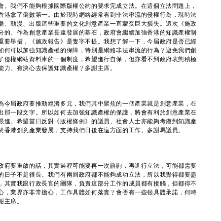
會。我們不能夠根據國際版權公約的要求完成立法。在這個立法問題上，
香港拿了倒數第一。由於現時網絡經常看到非法串流的侵權行為，現時法
樂、動漫、出版這些重要的文化創意產業一直蒙受巨大損失。這次《施政
分的。作為創意產業長遠發展的基石，政府會繼續加強香港的知識產權制
重要舉措，《施政報告》是隻字不提。我想了解一下，今屆政府是否已經
如何可以加強知識產權的保障，特別是網絡非法串流的行為﹖避免我們創
了侵權網站資料庫的一個制度，希望進行自保，但亦看不到政府表態積極
能力、有決心去保護知識產權﹖多謝主席。
為今屆政府要推動經濟多元，我們其中聚焦的一個產業就是創意產業，在
出那一段文字。所以如何去加強知識產權的保護，將會有利於創意產業在
跟進。希望當日反對《版權條例》的議員、社會人士亦能夠考慮到知識產
於香港創意產業發展，支持我們日後在這方面的工作。多謝馬議員。
政府要重啟的話，其實過程可能要再一次諮詢，再進行立法，可能都需要
的日子不是很長。我們有兩屆政府都不能夠成功立法，所以我覺得都要盡
，其實我跟行政長官的團隊，負責這部分工作的成員都有接觸，但都得不
心，業界亦非常擔心，工作具體如何落實﹖會否有一些很具體承諾，何時
謝主席。