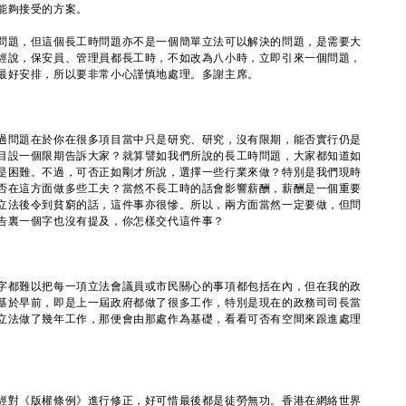
能夠接受的方案。
題，但這個長工時問題亦不是一個簡單立法可以解決的問題，是需要大
經說，保安員、管理員都長工時，不如改為八小時，立即引來一個問題，
最好安排，所以要非常小心謹慎地處理。多謝主席。
過問題在於你在很多項目當中只是研究、研究，沒有限期，能否實行仍是
目設一個限期告訴大家？就算譬如我們所說的長工時問題，大家都知道如
是困難。不過，可否正如剛才所說，選擇一些行業來做？特別是我們現時
否在這方面做多些工夫？當然不長工時的話會影響薪酬，薪酬是一個重要
立法後令到貧窮的話，這件事亦很慘。所以，兩方面當然一定要做，但問
告裏一個字也沒有提及，你怎樣交代這件事？
字都難以把每一項立法會議員或市民關心的事項都包括在內，但在我的政
基於早前，即是上一屆政府都做了很多工作，特別是現在的政務司司長當
立法做了幾年工作，那便會由那處作為基礎，看看可否有空間來跟進處理
經對《版權條例》進行修正，好可惜最後都是徒勞無功。香港在網絡世界