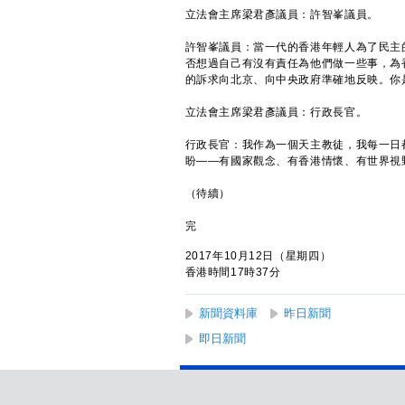
立法會主席梁君彥議員：許智峯議員。
許智峯議員：當一代的香港年輕人為了民主
否想過自己有沒有責任為他們做一些事，為香
的訴求向北京、向中央政府準確地反映。你
立法會主席梁君彥議員：行政長官。
行政長官：我作為一個天主教徒，我每一日
盼——有國家觀念、有香港情懷、有世界視
（待續）
完
2017年10月12日（星期四）
香港時間17時37分
新聞資料庫
昨日新聞
即日新聞