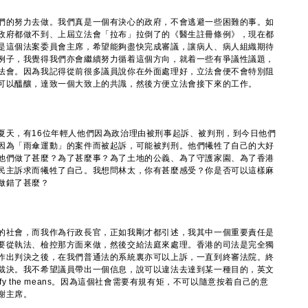
們的努力去做。我們真是一個有決心的政府，不會逃避一些困難的事。如
政府都做不到、上屆立法會「拉布」拉倒了的《醫生註冊條例》，現在都
是這個法案委員會主席，希望能夠盡快完成審議，讓病人、病人組織期待
例子，我覺得我們亦會繼續努力循着這個方向，就着一些有爭議性議題，
法會。因為我記得從前很多議員說你在外面處理好，立法會便不會特別阻
可以醞釀，達致一個大致上的共識，然後方便立法會接下來的工作。
夏天，有16位年輕人他們因為政治理由被刑事起訴、被判刑，到今日他們
因為「雨傘運動」的案件而被起訴，可能被判刑。他們犧牲了自己的大好
他們做了甚麼？為了甚麼事？為了土地的公義、為了守護家園、為了香港
民主訴求而犧牲了自己。我想問林太，你有甚麼感受？你是否可以這樣麻
做錯了甚麼？
的社會，而我作為行政長官，正如我剛才都引述，我其中一個重要責任是
要從執法、檢控那方面來做，然後交給法庭來處理。香港的司法是完全獨
作出判決之後，在我們普通法的系統裏亦可以上訴，一直到終審法院。終
裁決。我不希望議員帶出一個信息，說可以違法去達到某一種目的，英文
justify the means。因為這個社會需要有規有矩，不可以隨意按着自己的意
謝主席。