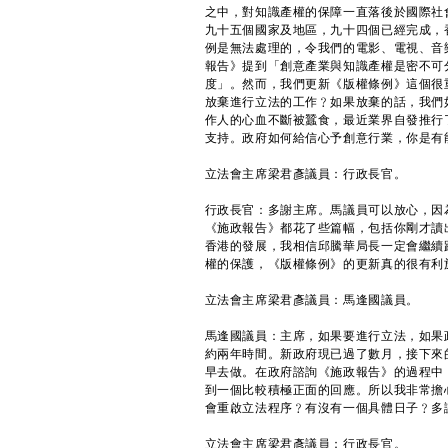
之中，對知識產權的保障一直落後於國際社
九十五個國家及地區，九十四個已經完成，
例是無法處理的，令我們的電影、電視、音
報告》提到「創意產業與知識產權是密不可
度」。然而，我們更新《版權條例》這個很
放棄進行立法的工作﹖如果放棄的話，我們
作人的心血不斷被蠶食，最近業界自發推行
支持。政府如何給信心予創意行業，你是有
立法會主席梁君彥議員：行政長官。
行政長官：多謝主席。馬議員可以放心，因
《施政報告》都花了些篇幅，包括你剛才讀
香港的發展，我相信邱騰華局長一定會繼續
權的保護，《版權條例》的更新真的很有利
立法會主席梁君彥議員：馬逢國議員。
馬逢國議員：主席，如果要進行立法，如果
約兩年時間。新政府現已過了數月，接下來
早去做。在政府諮詢《施政報告》的過程中
到一個比較積極正面的回應。所以我非常擔
會重啟立法程序﹖有沒有一個具體日子﹖多
立法會主席梁君彥議員：行政長官。