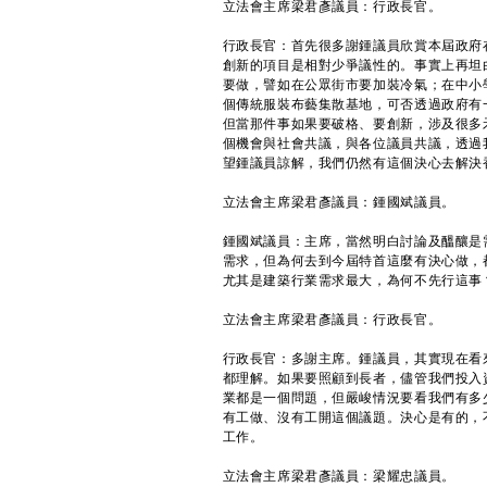
立法會主席梁君彥議員：行政長官。
行政長官：首先很多謝鍾議員欣賞本屆政府
創新的項目是相對少爭議性的。事實上再坦
要做，譬如在公眾街市要加裝冷氣；在中小
個傳統服裝布藝集散基地，可否透過政府有
但當那件事如果要破格、要創新，涉及很多
個機會與社會共議，與各位議員共議，透過
望鍾議員諒解，我們仍然有這個決心去解決
立法會主席梁君彥議員：鍾國斌議員。
鍾國斌議員：主席，當然明白討論及醞釀是
需求，但為何去到今屆特首這麼有決心做，
尤其是建築行業需求最大，為何不先行這事
立法會主席梁君彥議員：行政長官。
行政長官：多謝主席。鍾議員，其實現在看
都理解。如果要照顧到長者，儘管我們投入
業都是一個問題，但嚴峻情況要看我們有多
有工做、沒有工開這個議題。決心是有的，
工作。
立法會主席梁君彥議員：梁耀忠議員。