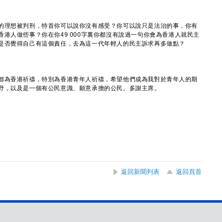
的理想被判刑，特首你可以說你沒有感受？你可以說只是法治的事，你有
港人做些事？你在你49 000字裏你都沒有說過一句你會為香港人就民主
是否覺得自己有這個責任，去為這一代年輕人的民主訴求再多做點？
都為香港祈禱，特別為香港青年人祈禱，希望他們成為我對於青年人的期
野，以及是一個有公民意識、願意承擔的公民。多謝主席。
返回新聞列表
返回頁首