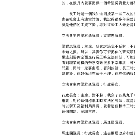
的，在數月內就要提供一個希望勞資雙方都
長工時是一個我知道困擾某一些工友的問
家在社會上有適當討論。我記得很多年前曾
就是他們的工資下降，亦對這些工人未必是
立法會主席梁君彥議員：梁耀忠議員。
梁耀忠議員：主席。研究討論我不反對，不
未知之數。所以，其實你可否把你的研究項
果這刻要你全面進行長工時立法的話，可能
看到職業司機的勞累引致很多不幸事故，可
問題，同時一定要處理，否則的話，長工時
題在於，你好像現在放手不理，你在你的報
立法會主席梁君彥議員：行政長官。
行政長官：主席。對不起，我寫了四萬九千
綱裏，對於這個標準工時立法的說法，就是
時以勞工及福利局局長，就着這個標準工時
這個問題。多謝主席。
立法會主席梁君彥議員：馬逢國議員。
馬逢國議員：行政長官，過去兩屆政府都曾