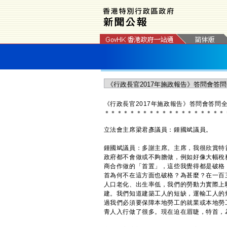
《行政長官2017年施政報告》答問會答問
＊
＊
＊
＊
＊
＊
＊
＊
＊
＊
＊
＊
＊
＊
＊
＊
＊
＊
＊
立法會主席梁君彥議員：鍾國斌議員。
鍾國斌議員：多謝主席。主席，我很欣賞特
政府都不會做或不夠膽做，例如好像大幅稅務
商合作做的「首置」，這些我覺得都是破格
首為何不在這方面也破格？為甚麼？在一百
人口老化、出生率低，我們的勞動力實際上
建。我們知道建築工人的短缺，運輸工人的
過我們必須要保障本地勞工的就業或本地勞
青人入行做了很多。現在迫在眉睫，特首，