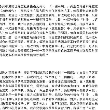
令到香港出現嚴重社會撕裂及分化，「一國兩制」、高度自治受到嚴重破
《施政報告》中竟然沒有在這方面作出任何補救方案，給我看到未來前景
遺憾。而這份《施政報告》更是避重就輕，對政制改革完全交白卷，只着
了很多重要問題都放在一些研究項目當中，其中包括強積金「對沖」，這
商討。另外，我們有很多其他問題，包括譬如是分娩假期，你說又要研
屋，你又說要研究，然後再看在你的《施政報告》中，竟然有八十個項目
告》給人感覺得到好像很關心很多市民關心的問題，但所有問題都完全變
報告》是一份研究報告項目的報告。而更重要的那些民生問題，似乎政府
關心的長工時問題。事實上，最近有職業司機因為長工時勞累而發生很多
可惜在你的第一份《施政報告》中竟然隻字不提。我想問問特首，是否長
問題？抑或由於要觸及到一些一直以來很支持你的工商界僱主強烈反對而
到有更多不幸事故發生然後才處理？
我剛才那種看法，即是不可以隨意說我們令到「一國兩制」在香港的落實
》的本文和發言中，都說我們是「竭力執行『一國兩制』，維護《基本
因為這對香港的穩定繁榮至為重要。亦要多謝梁議員數過，在《施政報
際上有些議題是需要研究、需要共議，政府才能夠落實執行。有時你做得
做諮詢，不問問我，便做了一件這麼好的事？」所以有時我都處於兩難，
或馬上用一個行政主導方式來落實執行。你剛才說的強積金「對沖」，我
我今日做行政長官亦是這樣說，我們對取消強積金「對沖」的立場是堅定
財政資源再做多些，再「落多些水」，政府都願意。因為這個問題實在拖
，所以決心是在這裏。我亦要求勞福局局長在數月內，所以不會「走數」