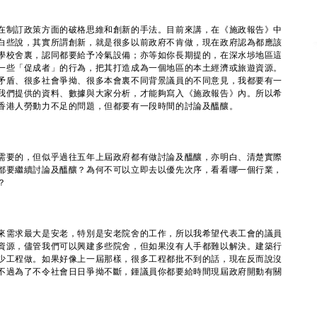
在制訂政策方面的破格思維和創新的手法。目前來講，在《施政報告》中
白些說，其實所謂創新，就是很多以前政府不肯做，現在政府認為都應該
學校舍裏，認同都要給予冷氣設備；亦等如你長期提的，在深水埗地區這
一些「促成者」的行為，把其打造成為一個地區的本土經濟或旅遊資源。
矛盾、很多社會爭拗、很多本會裏不同背景議員的不同意見，我都要有一
我們提供的資料、數據與大家分析，才能夠寫入《施政報告》內。所以希
香港人勞動力不足的問題，但都要有一段時間的討論及醞釀。
需要的，但似乎過往五年上屆政府都有做討論及醞釀，亦明白、清楚實際
都要繼續討論及醞釀？為何不可以立即去以優先次序，看看哪一個行業，
？
來需求最大是安老，特別是安老院舍的工作，所以我希望代表工會的議員
資源，儘管我們可以興建多些院舍，但如果沒有人手都難以解決。建築行
少工程做。如果好像上一屆那樣，很多工程都批不到的話，現在反而說沒
不過為了不令社會日日爭拗不斷，鍾議員你都要給時間現屆政府開動有關