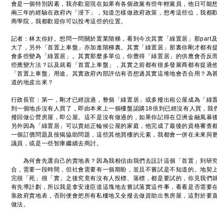
會是一個特別因素，我亦歡迎現在如果有各個政黨有些年輕黨員，他日可能
兩三年的經驗在政府內「浸下」，知道怎樣做政府政策，想考這些位，我都
商學院，我都歡迎你可以投考這些的位置。
記者：林太你好。想問一問關於置業階梯，看到今次其實「綠置居」那part及
大了，另外「首置上車盤」亦加進階梯裏。其實「綠置居」那裏你剛才都有
會多些變為「綠置居」。其實那麼多單位，你覺得「綠置居」的供應會否反
些應變方法？以及就着「首置上車盤」，其實之前都有很多發展商都有提過
「首置上車盤」用途。其實政府內部評估有否想過其實這堆地會否合用？為
道的地皮出來？
行政長官：第一，剛才已經說過，整個「綠置居」或多撥出租公屋成為「綠
到一個地步沒有人買了，即由本來上一個樓盤認購18倍到已經沒有人買，我
撥回做公營房屋，即公屋。這不是沒有做過的，如果你記得在亞洲金融風暴
另外因為「綠置居」可以賣給正輪候公屋的家庭，他完成了最後的資格審查
一個訂價問題及按揭協助問題，這些其他買樓的元素，我都會一併在未來與
議員，或是一些智庫繼續去商討。
為何會先選自己的賣地表？因為我相信由我們去設計這個「首置」到研究
合，需要一段時間，但社會需要有一個期盼，並且不嘗試是不知道的。地契
完很「死」很「實」之後究竟有沒有人投標、落標，都是要試的，你見我們
有先導計劃，所以我是拿安達臣道這塊地去嘗試落實這件事，看看是否需要
靠政府賣地表，否則便會把所有私樓地又全撥去做資助出售房屋，這對於要
做法。