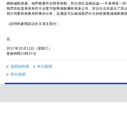
兩個減稅措施，他們都要符合簡單稅制，所以得出這個結論──不會將某一些
我們亦知道香港有些大企業可能整個集團有很多公司，所以今次亦提出了防
局方同事和稅務局同事的分析，這應該可以確保我們今次的稅務寬減能夠聚
（請同時參閱談話全文英文部分）
完
2017年10月11日（星期三）
香港時間21時27分
新聞資料庫
昨日新聞
即日新聞