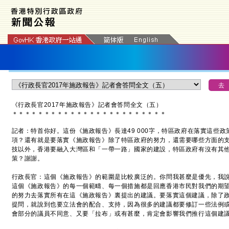
《行政長官
2017年施政報告》記者會答問全文（五）
＊
＊
＊
＊
＊
＊
＊
＊
＊
＊
＊
＊
＊
＊
＊
＊
＊
＊
＊
＊
＊
＊
＊
＊
記者：特首你好。這份《施政報告》長達49 000字，特區政府在落實這些
項？還有就是要落實《施政報告》除了特區政府的努力，還需要哪些方面的
技以外，香港要融入大灣區和「一帶一路」國家的建設，特區政府有沒有其
策？謝謝。
行政長官：這個《施政報告》的範圍是比較廣泛的。你問我甚麼是優先，我
這個《施政報告》的每一個範疇、每一個措施都是回應香港市民對我們的期
的努力去落實所有在這《施政報告》裏提出的建議。要落實這個建議，除了
提問，就說到也要立法會的配合、支持，因為很多的建議都要修訂一些法例
會部分的議員不同意、又要「拉布」或有甚麼，肯定會影響我們推行這個建