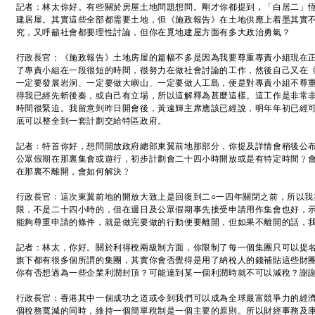
記者：林太你好。有些關於房屋土地問題想問。剛才你都提到，「白居二」
建居屋。其實這些全部都需要土地，但《施政報告》在土地供應上着墨其實
究，又呼籲社會都要理性討論，但你在覓地建屋方面有多大政治勇氣？
行政長官：《施政報告》土地房屋的篇幅不多是因為我要尊重專責小組現在
了專責小組在一段很短的時間，很努力在做社會討論的工作，然後自己又在
一定要發展岩洞、一定要做大嶼山、一定要做人工島，便是對專責小組不尊
得我已經先斬後奏，或自己有立場，所以這解釋為甚麼這樣。這工作是非常
時間很緊迫。我留意到昨日開會後，黃遠輝主席應該已經說，明年年初已經
底可以整全到一套計劃交給特區政府。
記者﹕特首你好，想問開放政府總部東翼前地那部分，你提及詳情會稍後公
公眾假期在那裏集會或遊行，初步計劃會二十四小時開放或是有特定時間﹖
在那裏不離開，會如何解決﹖
行政長官﹕這次東翼前地的開放大致上是回復到二○一四年關閉之前，所以我
限，不是二十四小時的，但在週日及公眾假期事先接受申請用作集會也好，
能夠尊重申請的條件，就是做完要做的行動便要離開，但如果不離開的話，
記者：林太，你好。關於利得稅兩級制方面，你限制了每一個集團只可以提
旗下都有很多個所謂的集團，其實你會否覺得是用了納稅人的錢補貼這些財
你有否想過為一些企業利潤封頂？可能達到某一個利潤時就不可以減稅？謝
行政長官：香港其中一個成功之道或令到我們可以成為全球最富競爭力的經
個稅務寬減的同時，維持一個簡單稅制是一個主要的原則。所以財經事務及