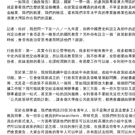
一如我在《施政報告》裏說，國家「一帶一路」的參與跟粵港澳大灣區的
就是要看我們怎麼抓緊這個機遇，在抓緊這個機遇的過程裏，不單是創新及
金融業、我們的航運、我們的物流，還有我們非常水平高的專業服務業也能
港澳大灣區作出我們的貢獻。
記者：你好，我想問一下在一八／一九年度，你將中國歷史科設立為初中的
何定出教材？會否是另一種形式的國民教育？另外你有設立一個「政策創新
時候，會否有政治背景考慮而聘請他們？謝謝。
行政長官：第一，其實今日在公營學校內，很多初中都有教中史，很多都獨
中史內容當然交由專家說，所以我在教育部分，我不扮專家，全部都要由專
份者、前線老師的看法，在課程潤飾方面，有甚麼工作可以做，令到初中生
至於第二部分，我按我政綱中提出改組中央政策組。改組中央政策組成為
功能。第一，它會做我新成立的「行政長官創新及策略發展顧問團」的秘書
籌，尤其是一些政策不容易歸入一個局，譬如我說要開放大數據，個個部門
據工作呢？我可能就要交給這個統籌辦事處；第三方面，有一些大型項目又
辦事處提供一站式，甚至第一站的諮詢服務，令到香港不要錯失這些大型項
「公共政策研究資助計劃」，讓各個大學做公共政策研究，都將會繼續由辦
至於在辦事處，我們會聘請20至30名青年人，但不是剛才提及這麼多工作
務員同事，有一些非公務員的Researchers，即研究員，但我們特別在這個
員合約形式進入。一方面希望讓他們的聲音可以在比較高層次的小組中反映
們可以知道政策的制訂是怎樣，項目的推行是怎樣。在挑選這些青年人的時
們會賣廣告，大家合符資格的青年人可以申請，亦有面試去招聘。我可以向