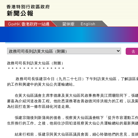
政務司司長到訪黃大仙區（附圖）
＊
＊
＊
＊
＊
＊
＊
＊
＊
＊
＊
＊
＊
＊
＊
政務司司長張建宗今日（九月二十七日）下午到訪黃大仙區，了解該區最
的工作和興建中的黃大仙公共運輸總站。
在黃大仙區議會主席李德康及黃大仙區民政事務專員江潤珊陪同下，張建
麥嘉為介紹河道改善工程。他欣悉渠務署改善啟德河排洪能力的工程，以及
為社區打造第一條市區綠化河道走廊。
張建宗隨後到新蒲崗的後巷，視察黃大仙區議會轄下「提升市容運動工作
生所推行的工作。之後，他前往沙田㘭道視察黃大仙公共運輸總站的最新興
結束行程前，張建宗與黃大仙區區議員會面，細心聆聽他們的意見，並就