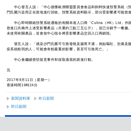
中心發言人說：「中心接獲歐洲聯盟委員會食品和飼料快速預警系統（預
門氏菌污染而正在當地進行回收。預警系統資料顯示，部分受影響產可能曾
中心即時聯絡預警系統通報的有關本港入口商「Culina（HK）Ltd」
曾進口共兩件上述受影響產品（共重約三點三五公斤），並已分銷予一餐廳
未使用有關產品，並會按中心指令將受影響產品交回入口商銷毀。
發言人說：「感染沙門氏菌可引致發燒及腸胃不適，例如嘔吐、肚痛及腹
疫系統較弱的人，可能會有較嚴重的影響，甚至可引致死亡。」
中心會繼續密切留意事件和採取適當的跟進行動。
完
2017年9月11日（星期一）
香港時間19時24分
新聞資料庫
昨日新聞
即日新聞