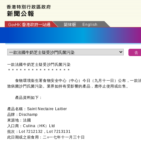
一款法國牛奶芝士疑受沙門氏菌污染
＊
＊
＊
＊
＊
＊
＊
＊
＊
＊
＊
＊
＊
＊
＊
＊
食物環境衞生署食物安全中心（中心）今日（九月十一日）公布，一款法
致病菌沙門氏菌污染。業界如持有受影響的產品，應停止使用或出售。
產品資料如下：
產品名稱：Saint Nectaire Laitier
品牌：Dischamp
來源地：法國
入口商：Culina（HK）Ltd
批次：Lot 7212132，Lot 7213131
此日期或之前食用：二○一七年十一月三十日