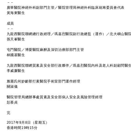
－－
廣華醫院神經外科副部門主管／醫院管理局神經外科臨床統籌委員會代表
黃海東醫生
成員
－－
九龍西醫院聯網總行政經理／瑪嘉烈醫院副行政總監（運作）／北大嶼山醫
孫天峯醫生
屯門醫院／博愛醫院麻醉及深切治療部部門主管
林國基醫生
九龍西醫院聯網質素及安全部行政夥伴／瑪嘉烈醫院內科及老人科副顧問醫
李威廉醫生
雅麗氏何妙齡那打素醫院手術室部門運作經理
關淑儀
醫院管理局總辦事處質素及安全部病人安全及風險管理經理
彭慕貞
完
2017年9月8日（星期五）
香港時間19時15分