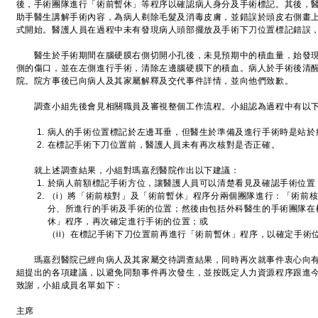
後，手術團隊進行「術前暫休」等程序以確認病人身分及手術標記。其後，
助手醫生講解手術內容，為病人剃除毛髮及消毒皮膚，並錯誤於頭皮右側畫
式開始。醫護人員在過程中未有發現病人頭部擺放及手術下刀位置標記錯誤
醫生於手術期間在腦硬膜右側切開小孔後，未見預期中的積血量，始發現
側的傷口，並在左側進行手術，清除左邊腦硬膜下的積血。病人於手術後清
院。院方事後已向病人及其家屬解釋及交代事件詳情，並向他們致歉。
調查小組先後會見相關職員及審視整個工作流程。小組認為過程中有以下
病人的手術位置標記於左邊耳垂，但醫生於準備及進行手術時是站於
在標記手術下刀位置前，醫護人員未有再次核對是否正確。
就上述調查結果，小組對瑪嘉烈醫院作出以下建議：
於病人前額標記手術方位，讓醫護人員可以清楚看見及確認手術位置
（i）將「術前核對」及「術前暫休」程序分兩個團隊進行：「術前
分、所進行的手術及手術的位置；然後由包括外科醫生的手術團隊在
休」程序，再次確定進行手術的位置；或
（ii）在標記​手術下刀位置前再進行「術前暫休」程序，以確定手術
瑪嘉烈醫院已經向病人及其家屬交待調查結果，同時再次就事件衷心向有
組提出的各項建議，以避免同類事件再次發生，並按既定人力資源程序跟進
致謝，小組成員名單如下：
主席