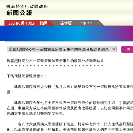
瑪嘉烈醫院公布一宗醫療風險警示事件的根源分析調查結果
＊
＊
＊
＊
＊
＊
＊
＊
＊
＊
＊
＊
＊
＊
＊
＊
＊
＊
＊
＊
＊
＊
＊
＊
＊
＊
下稿代醫院管理局發出︰
瑪嘉烈醫院發言人今日（九月八日）就早前公布的一宗醫療風險警示事件
議︰
瑪嘉烈醫院今年七月十四日公布一宗錯誤部位的顱骨鑽孔手術，手術誤於
左側。事後院方成立小組調查事件成因及提出改善建議，以防止同類事件再
局總辦事處及瑪嘉烈醫院呈交報告。
一名八十六歲男病人因腦硬膜下積血，於今年七月十二日入住瑪嘉烈醫院
術，以清除左邊腦硬膜下的積血。手術前病房醫生於病人的左耳垂畫上手術