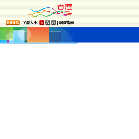
|
字型大小:
|
網頁指南