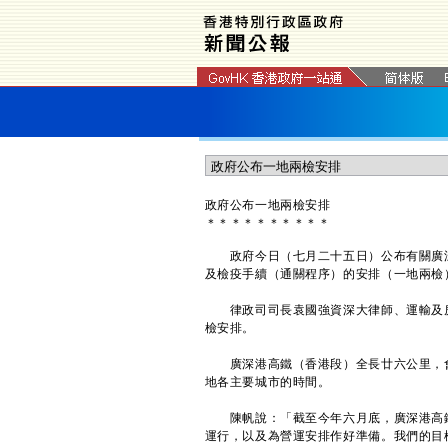
政府公布一地兩檢安排
＊
＊
＊
＊
＊
＊
＊
＊
＊
＊
政府今日（七月二十五日）公布有關廣深
及檢疫手續（通關程序）的安排（一地兩檢
律政司司長袁國強資深大律師、運輸及房
檢安排。
廣深港高鐵（香港段）全長廿六公里，會
地各主要城市的時間。
陳帆說：「截至今年六月底，廣深港高鐵
運行，以及為營運安排作好準備。我們的目