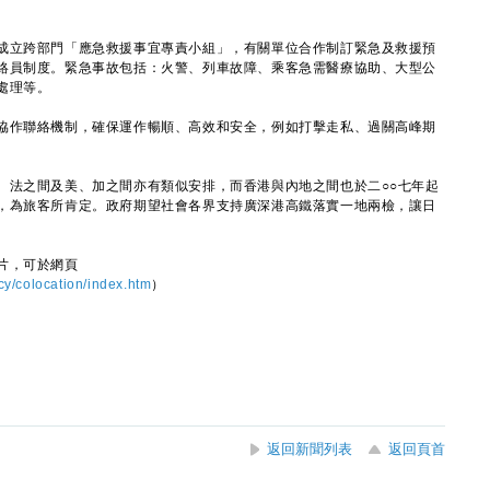
立跨部門「應急救援事宜專責小組」，有關單位合作制訂緊急及救援預
絡員制度。緊急事故包括：火警、列車故障、乘客急需醫療協助、大型公
處理等。
作聯絡機制，確保運作暢順、高效和安全，例如打擊走私、過關高峰期
法之間及美、加之間亦有類似安排，而香港與內地之間也於二○○七年起
，為旅客所肯定。政府期望社會各界支持廣深港高鐵落實一地兩檢，讓日
片，可於網頁
icy/colocation/index.htm
）
返回新聞列表
返回頁首