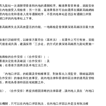
九龍站一次過辦理香港和內地的通關程序。離港乘客登車後，就能安坐
在內地接受入境檢查；另一方面，返港乘客亦可自由選擇在國家高鐵網絡
理內地出境和香港入境等通關程序，不受內地車站是否設有通關口岸限
關口岸的內地車站上下車。
高鐵將失去其高效靈活的功能。一地兩檢是發揮廣深港高鐵項目最大效
進行詳細研究，以確保方案符合《基本法》；在運作上可行有效，並能
式後達成共識，建議採用「三步走」的方式於廣深港高鐵西九龍站實施一
兩檢的合作安排（《合作安排》）；
過決定批准及確認《合作安排》；及
；在香港方面將涉及本地立法工作。
「內地口岸區」的範圍及管轄權事宜、對旅客出入境監管、聯絡協調與
合作安排》的修改和生效事宜。就內地法律和香港特區法律的適用及管轄
區」將視為香港特區區域範圍之外。
》。《合作安排》將提供穩固清晰的法律基礎，讓內地人員在「內地口
機關，只可以在內地口岸區執法，在內地口岸區以外是沒有執法權