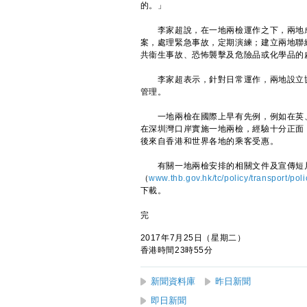
的。」
李家超說，在一地兩檢運作之下，兩地成
案，處理緊急事故，定期演練；建立兩地聯
共衞生事故、恐怖襲擊及危險品或化學品的
李家超表示，針對日常運作，兩地設立協
管理。
一地兩檢在國際上早有先例，例如在英、
在深圳灣口岸實施一地兩檢，經驗十分正面
後來自香港和世界各地的乘客受惠。
有關一地兩檢安排的相關文件及宣傳短
（
www.thb.gov.hk/tc/policy/transport/pol
下載。
完
2017年7月25日（星期二）
香港時間23時55分
新聞資料庫
昨日新聞
即日新聞