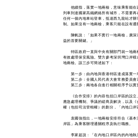
他續指，落實一地兩檢，意味乘客能在西
列車到達國家高鐵網絡所有城市，不需要再
任何一個內地車站登車，抵達西九龍站才辦
制。如果沒有一地兩檢，乘客只能在設有通
陳帆說：「如果不實行一地兩檢，廣深港
益的首要關鍵。」
特區政府一直與中央有關部門就一地兩檢
有效處理保安風險。雙方參考深圳灣口岸模
地兩檢。該三步可簡述如下：
第一步：由內地與香港特區達成落實一地
第二步：全國人民代表大會常務委員會通
第三步：兩地各自進行相關程序予以實施
《合作安排》的內容包括口岸區的設立、
應急處理機制、爭議的磋商及解決，以及《
權（包括司法管轄權）的劃分，「內地口岸
袁國強指出，一地兩檢安排符合《基本法
岸區」為乘客辦理通關程序及執行職務。
李家超說：「在內地口岸區內的內地執法