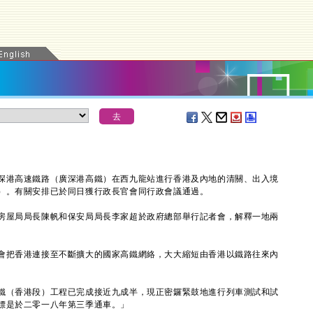
港高速鐵路（廣深港高鐵）在西九龍站進行香港及內地的清關、出入境
）。有關安排已於同日獲行政長官會同行政會議通過。
屋局局長陳帆和保安局局長李家超於政府總部舉行記者會，解釋一地兩
把香港連接至不斷擴大的國家高鐵網絡，大大縮短由香港以鐵路往來內
（香港段）工程已完成接近九成半，現正密鑼緊鼓地進行列車測試和試
標是於二零一八年第三季通車。」