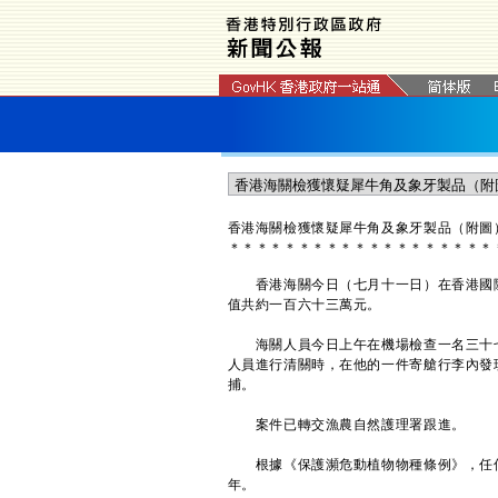
香港海關檢獲懷疑犀牛角及象牙製品（附圖
＊
＊
＊
＊
＊
＊
＊
＊
＊
＊
＊
＊
＊
＊
＊
＊
＊
＊
＊
香港海關今日（七月十一日）在香港國際
值共約一百六十三萬元。
海關人員今日上午在機場檢查一名三十七
人員進行清關時，在他的一件寄艙行李內發
捕。
案件已轉交漁農自然護理署跟進。
根據《保護瀕危動植物物種條例》，任何
年。