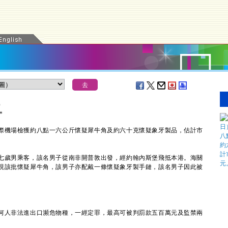
）
＊
機場檢獲約八點一六公斤懷疑犀牛角及約六十克懷疑象牙製品，估計市
歲男乘客，該名男子從南非開普敦出發，經約翰內斯堡飛抵本港。海關
現該批懷疑犀牛角，該男子亦配戴一條懷疑象牙製手鏈，該名男子因此被
人非法進出口瀕危物種，一經定罪，最高可被判罰款五百萬元及監禁兩