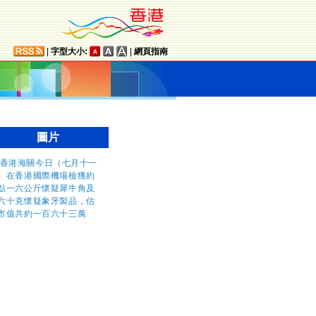
|
字型大小:
|
網頁指南
圖片