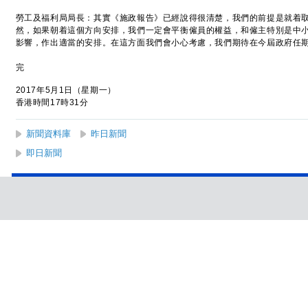
勞工及福利局局長：其實《施政報告》已經說得很清楚，我們的前提是就着
然，如果朝着這個方向安排，我們一定會平衡僱員的權益，和僱主特別是中
影響，作出適當的安排。在這方面我們會小心考慮，我們期待在今屆政府任
完
2017年5月1日（星期一）
香港時間17時31分
新聞資料庫
昨日新聞
即日新聞