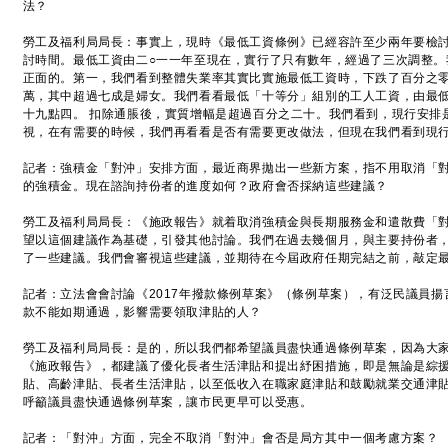
法？
勞工及福利局局長：事實上，現時《最低工資條例》已經容許至少兩年要檢
討時間。最低工資由二○一一年至現在，實行了只有數年，經過了三次調整。
正面的。第一，我們看到整體失業率其實比實施最低工資時，下跌了百分之零
萬，其中超過七成是婦女。我們看看最低「十等分」組別的工人工資，由最
十九點四。 扣除通脹後，實質增幅是超過百分之二十。我們看到，現行安排
視，在有需要的時候，我們再看看是否有需要更改做法，但現在我們看到現
記者：強積金「對沖」安排方面，最近商界拋出一些新方案，指不用取消「
的強積金。現在諮詢持份者的進度如何？政府會否採納這些建議？
勞工及福利局局長：《施政報告》就着取消強積金與長期服務金和遣散費「
望以這個建議作為基礎，引發其他討論。我們在過去幾個月，與主要持份者
了一些建議。我們會審視這些建議，並期待在今屆政府任期完結之前，敲定
記者：立法會會討論《2017年撥款條例草案》（條例草案），有泛民議員
款不能如期通過，影響需要領取津貼的人？
勞工及福利局局長：是的，所以我們都希望議員盡快通過條例草案，因為大
《施政報告》，都建議了優化長者生活津貼和提出紓困措施，即是無論是綜
貼、高齡津貼、長者生活津貼，以至低收入在職家庭津貼和鼓勵就業交通津
呼籲議員盡快通過條例草案，讓市民更早可以受惠。
記者：「對沖」方面，完全不取消「對沖」會否是局方其中一個考慮方案？