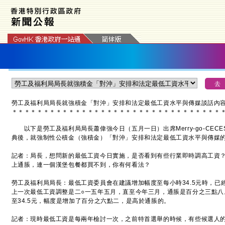
勞工及福利局局長就強積金「對沖」安排和法定最低工資水平與傳媒談話內
＊
＊
＊
＊
＊
＊
＊
＊
＊
＊
＊
＊
＊
＊
＊
＊
＊
＊
＊
＊
＊
＊
＊
＊
＊
＊
＊
＊
＊
＊
＊
＊
＊
以下是勞工及福利局局長蕭偉強今日（五月一日）出席Merry-go-CEC
典後，就強制性公積金（強積金）「對沖」安排和法定最低工資水平與傳媒
記者：局長，想問新的最低工資今日實施，是否看到有些行業即時調高工資
上通脹，連一個漢堡包餐都買不到，你有何看法？
勞工及福利局局長：最低工資委員會在建議增加幅度至每小時34.5元時，已
上一次最低工資調整是二○一五年五月，直至今年三月，通脹是百分之三點八。
至34.5元，幅度是增加了百分之六點二，是高於通脹的。
記者：現時最低工資是每兩年檢討一次，之前特首選舉的時候，有些候選人