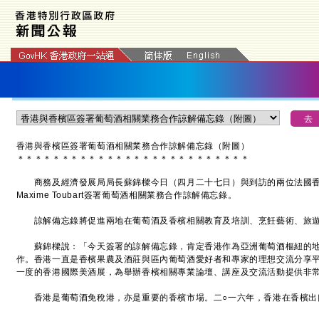
香港與香檳區簽署葡萄酒相關業務合作諒解備忘錄（附圖）
＊
＊
＊
＊
＊
＊
＊
＊
＊
＊
＊
＊
＊
＊
＊
＊
＊
＊
＊
＊
＊
＊
＊
＊
＊
＊
商務及經濟發展局局長蘇錦樑今日（四月二十七日）與到訪的兩位法國香檳委員會主席J
Maxime Toubart簽署葡萄酒相關業務合作諒解備忘錄。
諒解備忘錄將促進兩地在葡萄酒及香檳相關教育及培訓、烹飪藝術、旅遊
蘇錦樑說：「今天簽署的諒解備忘錄，肯定香港作為亞洲葡萄酒樞紐的地
作。香港一直是香檳果農及酒莊與區內葡萄酒愛好者和專家的理想交流分享
一度的香港國際美酒展，為舉辦香檳相關專業論壇、講座及交流活動提供非
香港是葡萄酒免稅港，亦是重要的香檳市場。二○一六年，香港在香檳出