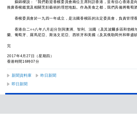
蘇錦樑說：「我們歡迎香檳委員會兩位主席到訪香港，並有信心香港是向
推廣香檳鑑賞及相關烹飪藝術的理想地點。作為美食之都，我們具備將葡萄
香檳委員會於一九四一年成立，是法國香檳區的法定委員會，負責管理香
香港自二○○八年八月起分別與澳洲、智利、法國（及其波爾多區和勃根
蘭、葡萄牙、羅馬尼亞、斯洛文尼亞、西班牙和美國（及其俄勒岡州和華盛
完
2017年4月27日（星期四）
香港時間16時07分
新聞資料庫
昨日新聞
即日新聞