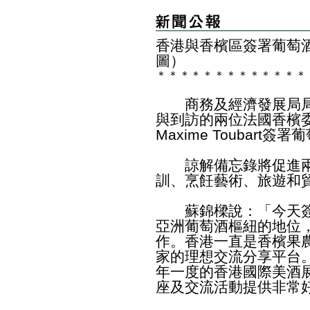
香港與香檳區簽署葡萄
圖）
＊
＊
＊
＊
＊
＊
＊
＊
＊
＊
＊
＊
＊
商務及經濟發展局局
與到訪的兩位法國香檳委員會主席
Maxime Toubar
諒解備忘錄將促進兩
訓、烹飪藝術、旅遊和
蘇錦樑說：「今天簽
亞洲葡萄酒樞紐的地位
作。香港一直是香檳果
家的理想交流分享平台
年一度的香港國際美酒
座及交流活動提供非常