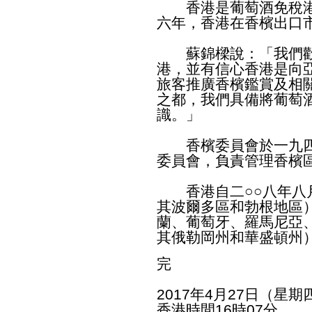
香港是葡萄酒免稅港
六年，香港在香檳出口
蘇錦樑說：「我們歡
港，並有信心香港是向
旅客推廣香檳鑑賞及相
之都，我們具備將葡萄
識。」
香檳委員會於一九四
委員會，負責管理香檳
香港自二○○八年八月
其波爾多區和勃根地區
蘭、葡萄牙、羅馬尼亞
其俄勒岡州和華盛頓州
完
2017年4月27日（星期
香港時間16時07分