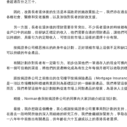
會超過百分之三十。
因此，改善長者退休後的生活是本屆政府的施政重點之一，我們亦在過去
各種社會、醫療和安老服務，以及加強對長者的財政支援。
另一方面，長者在退休後的理財需要非常突出。不少長者退休的時候都有
金戶口中的結餘，但卻缺乏穩定的收入，他們需要合適的理財產品，讓他們
以持續的、具吸引力的定期收入，可惜目前市場上這樣的選擇十分有限。
按揭證券公司構思推出的終身年金計劃，正好填補市場上這個不足和缺口
可以持續的年金產品。
有關計劃亦對長者有一定吸引力。初步估算他們一筆過存入的現金可獲內
有一個可信賴的渠道，將他們的資產轉化成為有生之年每個月都可以收取的
跟按揭證券公司之前推出的住宅樓宇按揭保險產品（Mortgage Insura
是一項以市場機制和穩健商業原則為基礎設計的一個嶄新產品。我們希望這
而言，我們希望這個年金計劃能夠促進市場上同類產品的發展，為退休人士
稍後，Norman會與按揭證券公司的同事向大家詳細介紹這項計劃。
最後，我亦想藉這個機會，衷心感謝按揭證券公司董事局對計劃的支持，
在過去一段時間所做的深入而細緻的研究工作。我們會繼續加緊努力，爭取在
一八年年中前推出有關產品，供年齡在六十五歲或以上的香港長者選擇。