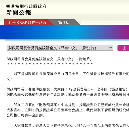
財政司司長會見傳媒談話全文（只有中文）（附短片）
＊
＊
＊
＊
＊
＊
＊
＊
＊
＊
＊
＊
＊
＊
＊
＊
＊
＊
＊
＊
＊
＊
＊
＊
以下是財政司司長陳茂波今日（四月十日）下午就香港按揭證券有限公司
文：
財政司司長：各位傳媒朋友，大家好！ 行政長官在二○一七年的《施政報告
討能否由公營機構營運終身年金計劃，協助長者將一筆過資產轉化成為每個
我在二月底的《財政預算案》中亦提到，按揭證券公司已經就公共年金計
大家宣布，在剛才的按揭證券公司董事會會議上，我們聽取了管理層的研究
公司推出終身年金計劃。
大家都知道，香港人口正在快速老化。現時六十五歲以上的長者佔我們人