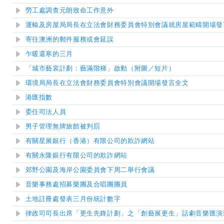
勞工處調查元朗致命工作意外
運輸及房屋局局長在立法會財務委員會特別會議就房屋範疇開場發
寄往澳洲的郵件服務或會延誤
乍暖還寒的三月
「城市藝裳計劃：藝滿階梯」啟動（附圖／短片）
環境局局長在立法會財務委員會特別會議開場發言全文
港匯指數
委任司法人員
男子管理無牌旅館被判罰
有關星展銀行（香港）有限公司的欺詐網站
有關永隆銀行有限公司的欺詐網站
郊野公園及海岸公園委員會下周二舉行會議
音樂事務處招募樂團及合唱團團員
土地註冊處發表三月份統計數字
律政司司長出席
「更生先鋒計劃」之「創藝展更生」話劇音樂匯演