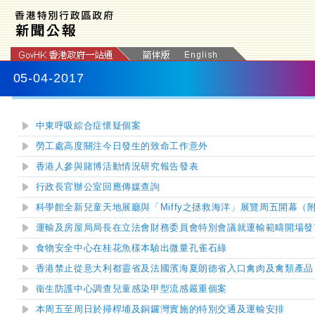
05-04-2017
中東呼吸綜合症懷疑個案
勞工處高度關注今日發生的致命工作意外
香港人參與賭博活動情況研究報告發表
行政長官辦公室回應傳媒查詢
科學館全新兒童天地展廳與「Miffy之拯救海洋」展覽周五開幕（
運輸及房屋局局長在立法會財務委員會特別會議就運輸範疇開場發
食物安全中心在桂花魚樣本驗出微量孔雀石綠
香港禁止從意大利都靈省及法國濱海夏朗德省入口禽肉及禽類產品
衞生防護中心調查兒童感染甲型流感嚴重個案
本周五至周日於掃桿埔及銅鑼灣實施的特別交通及運輸安排