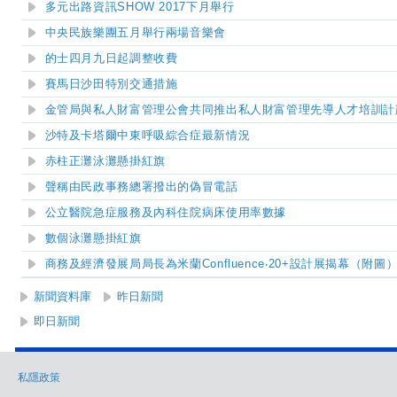
多元出路資訊SHOW 2017下月舉行
中央民族樂團五月舉行兩場音樂會
的士四月九日起調整收費
賽馬日沙田特別交通措施
金管局與私人財富管理公會共同推出私人財富管理先導人才培訓計
沙特及卡塔爾中東呼吸綜合症最新情況
赤柱正灘泳灘
懸掛紅旗
聲稱由民政事務總署撥出的偽冒電話
公立醫院急症服務及內科住院病床使用率數據
數個泳灘懸掛紅旗
商務及經濟發展局局長為米蘭
Confluence
‧
20+
設計展揭幕（附圖
新聞資料庫
昨日新聞
即日新聞
私隱政策