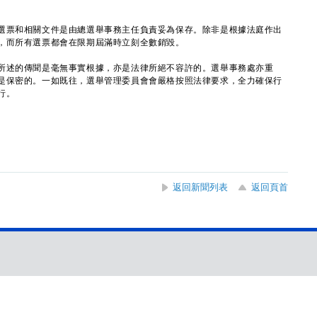
票和相關文件是由總選舉事務主任負責妥為保存。除非是根據法庭作出
，而所有選票都會在限期屆滿時立刻全數銷毀。
述的傳聞是毫無事實根據，亦是法律所絕不容許的。選舉事務處亦重
是保密的。一如既往，選舉管理委員會會嚴格按照法律要求，全力確保行
行。
返回新聞列表
返回頁首