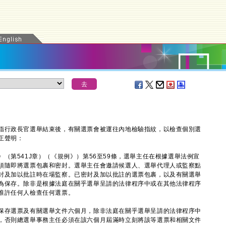
行政長官選舉結束後，有關選票會被運往內地檢驗指紋，以檢查個別選
正聲明：
第541J章）（《規例》）第56至59條，選舉主任在根據選舉法例宣
須隨即將選票包裹和密封。選舉主任會邀請候選人、選舉代理人或監察點
封及加以批註時在場監察。已密封及加以批註的選票包裹，以及有關選舉
為保存。除非是根據法庭在關乎選舉呈請的法律程序中或在其他法律程序
准許任何人檢查任何選票。
存選票及有關選舉文件六個月，除非法庭在關乎選舉呈請的法律程序中
，否則總選舉事務主任必須在該六個月屆滿時立刻將該等選票和相關文件