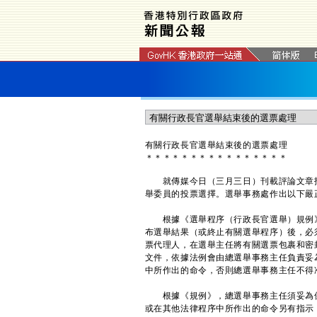
有關行政長官選舉結束後的選票處理
＊
＊
＊
＊
＊
＊
＊
＊
＊
＊
＊
＊
＊
＊
＊
＊
就傳媒今日（三月三日）刊載評論文章指
舉委員的投票選擇。選舉事務處作出以下嚴
根據《選舉程序（行政長官選舉）規例》（
布選舉結果（或終止有關選舉程序）後，必
票代理人，在選舉主任將有關選票包裹和密
文件，依據法例會由總選舉事務主任負責妥
中所作出的命令，否則總選舉事務主任不得
根據《規例》，總選舉事務主任須妥為保
或在其他法律程序中所作出的命令另有指示