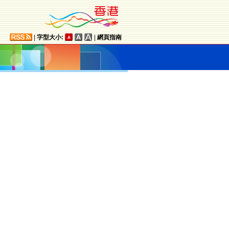
|
字型大小:
|
網頁指南