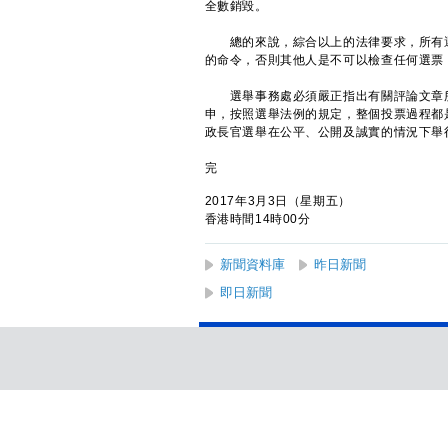
全數銷毀。
總的來說，綜合以上的法律要求，所有選
的命令，否則其他人是不可以檢查任何選票
選舉事務處必須嚴正指出有關評論文章所
申，按照選舉法例的規定，整個投票過程都
政長官選舉在公平、公開及誠實的情況下舉
完
2017年3月3日（星期五）
香港時間14時00分
新聞資料庫
昨日新聞
即日新聞