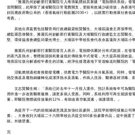
「雅麗氏何妙齡那打素醫院引入堆填氣體給其新建『電熱聯供系統』發電
首間醫院，此舉除了減省醫院日常電費開支，更能有效減少碳排放，為香港
好回應政府剛公布的《香港氣候行動藍圖2030+》，以踏實行動推展社會低
有責。」
其他出席嘉賓包括醫管局行政總裁梁栢賢醫生、大埔區議會主席張學明、
總監羅思偉醫生、雅麗氏何妙齡那打素醫院及大埔醫院行政總監文志賢醫生
堅、環保協進會總監邱榮光博士、大埔區中學校長會代表余嘉蓮與大埔區小
雅麗氏何妙齡那打素醫院發言人表示，電熱聯供屬於分布式能源，在發電
的蒸汽及熱水，整體能源損耗量遠低於傳統集中式發電，大大提高能源效益
堆填區垃圾分解過程中產生的沼氣，經淨化後透過地下管道輸送到醫院的「
沼氣燃燒過程會推動發電機，供應電力予醫院中央冷氣系統。同時，發電
熱交換器及廢熱鍋爐轉化成潔淨熱水及蒸氣，作病人洗澡、醫療器材消毒、
文志賢醫生稱：「系統已於去年十一月投入運作。預計系統每年可為醫院節
用作進一步改善醫療服務，讓更多病人受惠。同時，系統利用可再生能源發電，
量，即醫院整體碳排放量的12%，有助改善空氣質素，保護環境。」
為提升下一代的節能減碳意識及加強社區參與，該院早前聯同煤氣公司舉
賽」。大會收到大埔區二十六間學校合共提交600多份參賽作品，從中挑選
統」外牆壁畫。
完