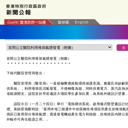
首間公立醫院利用堆填氣體發電（附圖）
＊
＊
＊
＊
＊
＊
＊
＊
＊
＊
＊
＊
＊
＊
＊
＊
＊
＊
下稿代醫院管理局發出：
醫院管理局（醫管局）一直積極響應推動環境保護意識。雅麗氏何妙齡那
供系統」，利用堆填區沼氣發電，不僅轉廢為能，同時供應電力、蒸汽及熱
省能源開支。該院並於早前邀請大埔區學生參加比賽，為系統外牆設計壁畫
該院今日（一月二十四日）舉行「電熱聯供系統」啟用儀式暨壁畫設計比
禮。黃錦星致辭時說:「善用本地三個運作中的策略性堆填區所產生的堆填氣
填區已善用部分堆填氣體，透過發電機組產生電力和熱能，供堆填區內辦公
外輸作可再生能源之用。」