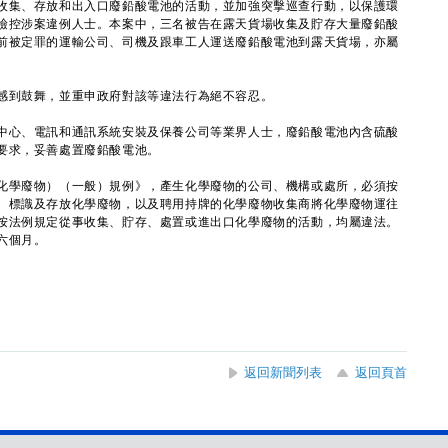
集、存放和出入口廢鉛酸電池的活動，並加強突擊巡查行動，以保護環
檢控涉案違例人士。本案中，三名被告在露天貨場收集及貯存大量廢鉛酸
前被定罪的運輸公司、司機及跟車工人運送廢鉛酸電池到露天貨場，亦屬
到鼓舞，並重申政府對該等違法行為絕不容忍。
心、電訊和通訊系統安裝及保養公司等業界人士，廢鉛酸電池內含硫酸
要求，妥善處置廢鉛酸電池。
學廢物）（一般）規例》，產生化學廢物的公司、機構或處所，必須按
、標識及存放化學廢物，以及聘用持牌的化學廢物收集商將化學廢物運往
按法例規定從事收集、貯存、處置或進出口化學廢物的活動，均屬違法。
六個月。
返回新聞列表
返回頁首