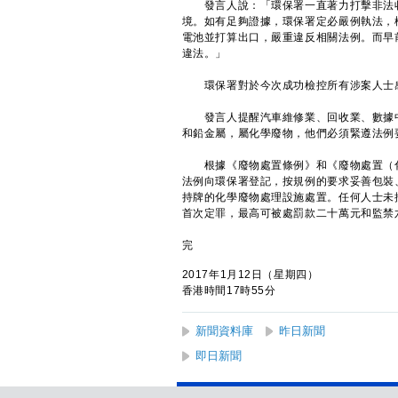
發言人說：「環保署一直著力打擊非法收
境。如有足夠證據，環保署定必嚴例執法，
電池並打算出口，嚴重違反相關法例。而早
違法。」
環保署對於今次成功檢控所有涉案人士感
發言人提醒汽車維修業、回收業、數據中
和鉛金屬，屬化學廢物，他們必須緊遵法例
根據《廢物處置條例》和《廢物處置（化
法例向環保署登記，按規例的要求妥善包裝
持牌的化學廢物處理設施處置。任何人士未
首次定罪，最高可被處罰款二十萬元和監禁
完
2017年1月12日（星期四）
香港時間17時55分
新聞資料庫
昨日新聞
即日新聞