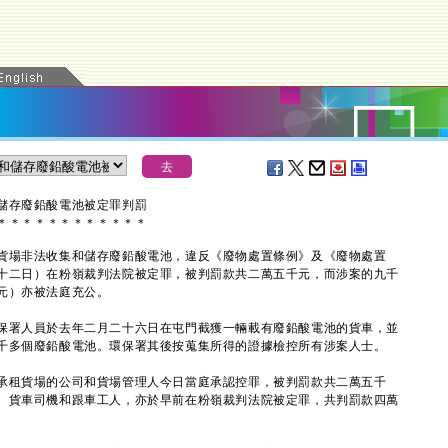
儲存廢鉛酸電池被定罪判罰
＊
＊
＊
＊
＊
＊
＊
＊
＊
＊
＊
＊
場非法收集和儲存廢鉛酸電池，違反《廢物處置條例》及《廢物處置
十二日）在粉嶺裁判法院被定罪，被判罰款共二萬五千元，而涉案的九千
元）亦被法庭充公。
署人員於去年二月二十六日在屯門截獲一輛載有廢鉛酸電池的貨車，並
千多個廢鉛酸電池。環保署其後按蒐集所得的證據檢控所有涉案人士。
租貨場的公司和貨場管理人今日當庭承認控罪，被判罰款共二萬五千
、貨車司機和跟車工人，亦於早前在粉嶺裁判法院被定罪，共判罰款四萬