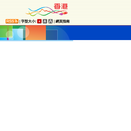
|
字型大小:
|
網頁指南