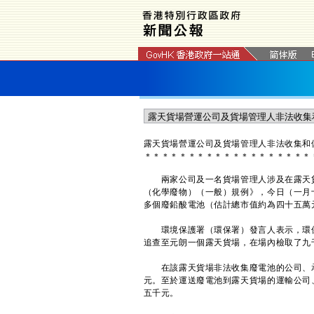
露天貨場營運公司及貨場管理人非法收集和
＊
＊
＊
＊
＊
＊
＊
＊
＊
＊
＊
＊
＊
＊
＊
＊
＊
＊
＊
兩家公司及一名貨場管理人涉及在露天貨
（化學廢物）（一般）規例》，今日（一月
多個廢鉛酸電池（估計總市值約為四十五萬
環境保護署（環保署）發言人表示，環保
追查至元朗一個露天貨場，在場內檢取了九
在該露天貨場非法收集廢電池的公司、承
元。至於運送廢電池到露天貨場的運輸公司
五千元。