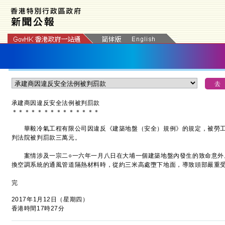
承建商因違反安全法例被判罰款
＊
＊
＊
＊
＊
＊
＊
＊
＊
＊
＊
＊
＊
＊
華毅冷氣工程有限公司因違反《建築地盤（安全）規例》的規定，被勞工
判法院被判罰款三萬元。
案情涉及一宗二○一六年一月八日在大埔一個建築地盤內發生的致命意外
換空調系統的通風管道隔熱材料時，從約三米高處墮下地面，導致頭部嚴重
完
2017年1月12日（星期四）
香港時間17時27分