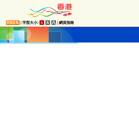
|
字型大小:
|
網頁指南