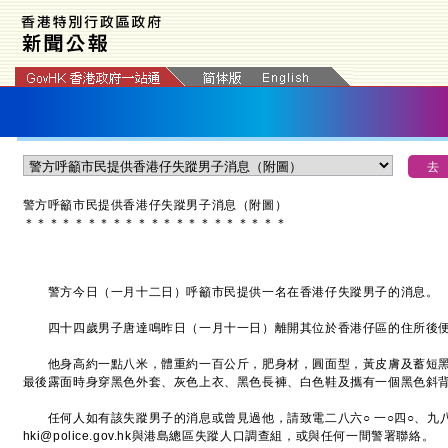
警方呼籲市民提供香港仔失蹤男子消息（附圖）
＊
＊
＊
＊
＊
＊
＊
＊
＊
＊
＊
＊
＊
＊
＊
＊
＊
＊
＊
＊
＊
警方今日（一月十二日）呼籲市民提供一名在香港仔失蹤男子的消息。
四十四歲男子唐達鳴昨日（一月十一日）離開其位於香港仔區的住所後便
他身高約一點八米，體重約一百公斤，肥身材，圓面型，黃皮膚及蓄短黑
最後露面時身穿黑色外套、灰色上衣、黑色長褲、白色鞋及攜有一個黑色
任何人如有該失蹤男子的消息或曾見過他，請致電二八六○ 一○四○、九八八六
hki@police.gov.hk與港島總區失蹤人口調查組，或與任何一間警署聯絡。