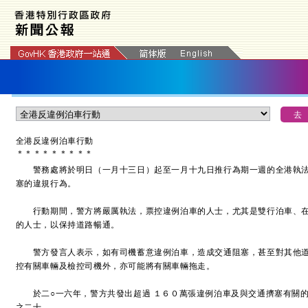
全港反違例泊車行動
＊
＊
＊
＊
＊
＊
＊
＊
＊
警務處將於明日（一月十三日）起至一月十九日推行為期一週的全港執法
塞的違規行為。
行動期間，警方將嚴厲執法，票控違例泊車的人士，尤其是雙行泊車、在
的人士，以保持道路暢通。
警方發言人表示，如有司機蓄意違例泊車，造成交通阻塞，甚至對其他道
控有關車輛及檢控司機外，亦可能將有關車輛拖走。
於二○一六年，警方共發出超過 １６０萬張違例泊車及與交通擠塞有關的
之二十。