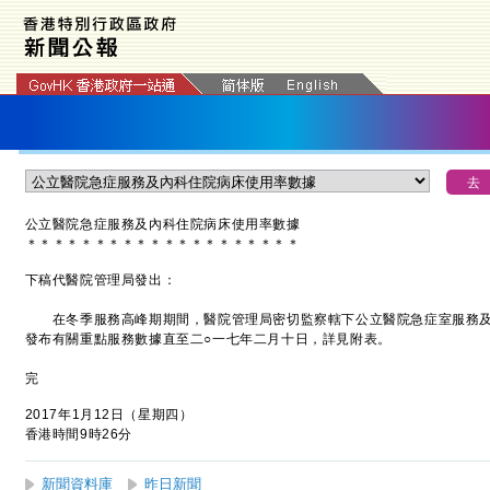
公立醫院急症服務及內科住院病床使用率數據
＊
＊
＊
＊
＊
＊
＊
＊
＊
＊
＊
＊
＊
＊
＊
＊
＊
＊
＊
＊
下稿代醫院管理局發出：
在冬季服務高峰期期間，醫院管理局密切監察轄下公立醫院急症室服務及
發布有關重點服務數據直至二○一七年二月十日，詳見附表。
完
2017年1月12日（星期四）
香港時間9時26分
新聞資料庫
昨日新聞