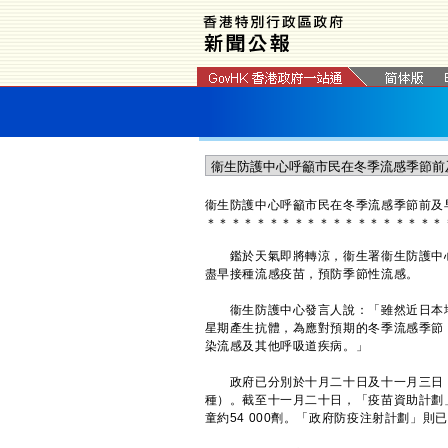
衞生防護中心呼籲市民在冬季流感季節前及
＊
＊
＊
＊
＊
＊
＊
＊
＊
＊
＊
＊
＊
＊
＊
＊
＊
＊
＊
鑑於天氣即將轉涼，衞生署衞生防護中心
盡早接種流感疫苗，預防季節性流感。
衞生防護中心發言人說：「雖然近日本地
星期產生抗體，為應對預期的冬季流感季節
染流感及其他呼吸道疾病。」
政府已分別於十月二十日及十一月三日，
種）。截至十一月二十日，「疫苗資助計劃」
童約54 000劑。「政府防疫注射計劃」則已