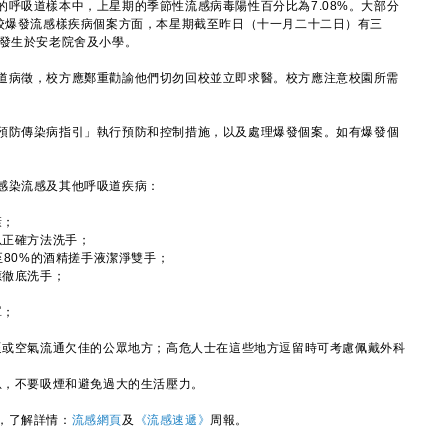
吸道樣本中，上星期的季節性流感病毒陽性百分比為7.08%。大部分
學校爆發流感樣疾病個案方面，本星期截至昨日（十一月二十二日）有三
要發生於安老院舍及小學。
病徵，校方應鄭重勸諭他們切勿回校並立即求醫。校方應注意校園所需
預防傳染病指引」執行預防和控制措施，以及處理爆發個案。如有爆發個
染流感及其他呼吸道疾病：
康；
以正確方法洗手；
至80%的酒精搓手液潔淨雙手；
應徹底洗手；
；
罩；
逼或空氣流通欠佳的公眾地方；高危人士在這些地方逗留時可考慮佩戴外科
息，不要吸煙和避免過大的生活壓力。
，了解詳情：
流感網頁
及
《流感速遞》
周報。