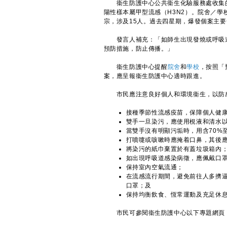
衞生防護中心公共衞生化驗服務處收集的呼
陽性樣本屬甲型流感（H3N2）。院舍／
宗，涉及15人。過去四星期，爆發個案主
發言人補充：「如師生出現發燒或呼吸道
預防措施，防止傳播。」
衞生防護中心提醒
院舍
和
學校
，按照「
案，應呈報衞生防護中心適時跟進。
市民應注意良好個人和環境衞生，以防感
接種季節性流感疫苗，保障個人健
雙手一旦染污，應使用梘液和清水
當雙手沒有明顯污垢時，用含70%
打噴嚏或咳嗽時應掩着口鼻，其後
將染污的紙巾棄置於有蓋垃圾箱內
如出現呼吸道感染病徵，應佩戴口
保持室內空氣流通；
在流感流行期間，避免前往人多擠
口罩；及
保持均衡飲食、恆常運動及充足休
市民可參閱衞生防護中心以下專題網頁