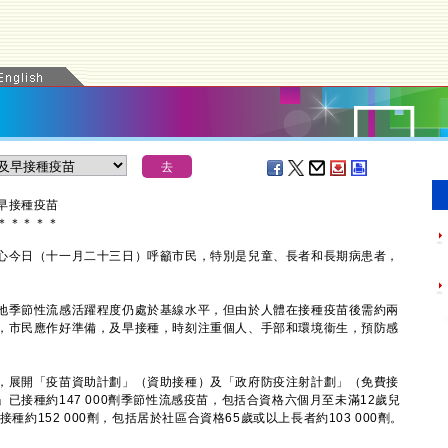
早接種疫苗
＊
＊
＊
＊
＊
今日（十一月二十三日）呼籲市民，特別是兒童、長者和長期病患者，
季節性流感活躍程度仍處於基線水平，但由於人體在接種疫苗後需約兩
，市民應作好準備，及早接種，時刻注重個人、手部和環境衞生，預防感
展開「疫苗資助計劃」（資助接種）及「政府防疫注射計劃」（免費接
已接種約147 000劑季節性流感疫苗，包括合資格六個月至未滿12歲兒
接種約152 000劑，包括居於社區合資格65歲或以上長者約103 000劑。