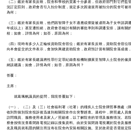
（二）鑑於有家長反映，院舍和學校的質素十分參差，但政府部門對它們監
況訂定罰則，政府會否引入扣分制度，規定多次因違規而被扣分的院舍可被
為何；
（三）鑑於有家長反映，他們因智障子女不適應或懷疑被虐而為子女申請調
年或以上）甚至遭拒絕，政府會否檢討有關的審批準則和調遷安排，讓有關
校；如會，詳情為何；如否，原因為何；
（四）現時有多少人正輪候資助院舍宿位；鑑於有家長反映，資助院舍宿位現
向本會提交的文件表示，會加快興建資助院舍，政府預計當有關院舍落成後
（五）鑑於有家長建議將性罪行定罪紀錄查核機制擴展至智障人士院舍的僱
納該建議；如會，詳情為何；如否，原因為何？
答覆：
主席：
就葛珮帆議員的提問，我現答覆如下：
（一）、（二）及（三）社會福利署（社署）的殘疾人士院舍牌照事務處（
收到對個別院舍投訴後迅速到相關院舍作出突擊廵查。過程中，牌照處人員
訪問職員、服務使用者及家人／照顧者，以了解院舍的管理及服務情況。若
察會按情況查看閉路電視記錄以搜集資料。由於安裝閉路電視屬於院舍及服
友及職員就私隱的關注而沒有在院舍內安裝相關設施。至於政府是否需規定