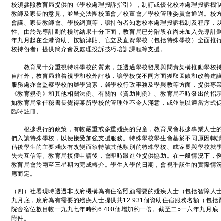
校須參照教育局提供的《學校處理投訴指引》，制訂或優化校本處理投訴機
教師及家長的意見，並呈交法團校董會／校董會／學校管理委員會通過。校
會議、家長教師會、學校網頁等，讓持份者知悉校本處理投訴機制及程序，
性。由於先導計劃的檢討結果十分正面，教育局已分階段在尚未加入先導計劃
年九月起在全港資助、按額津貼、官立及直資學校（包括特殊學校）全面推
校持份者）提供簡介會及處理投訴技巧培訓課程等支援。
教育局十分重視特殊學校的質素，並透過學校發展與問責架構推動學校持
自評外，教育局藉着視學和校外評核，讓學校從不同方面獲取回饋和改善建
服務處亦會監察學校的辦學質素，就學校行政事務及學與教等方面，提供專
《教育規例》和其他相關法例、有關的《資助則例》、教育局不時發出的指
如教育局常任秘書長覺得某所學校的管理並不令人滿意，或並無以適當方式
臨時註冊。
根據現行的政策，有較嚴重或多重殘疾的兒童，教育局會根據專業人士的
們入讀特殊學校，以便接受加強支援服務。特殊學校學生會基於不同原因轉
估後學生的主要殘疾有改變而須轉讀其他類別的特殊學校、或家長與學校就
失去互信等。教育局接獲申請後，會即時跟進並提供協助。在一般情況下，
教育局會於兩至三星期內完成轉介。學生入學的日期，會視乎該生的實際情
應而定。
（四）社署現時透過非政府機構為有住宿照顧需要的殘疾人士（包括智障人士
九月底，政府為有需要的殘疾人士提供共12 931個資助住宿服務名額（包括
院舍宿位數目較一九九七年時約6 400個增加約一倍。截至二○一六年九月
附件。