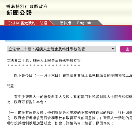
立法會二十題：殘疾人士院舍及特殊學校監管
＊
＊
＊
＊
＊
＊
＊
＊
＊
＊
＊
＊
＊
＊
＊
＊
＊
＊
＊
＊
以下是今日（十一月十六日）在立法會會議上葛珮帆議員的提問和勞工及
問題：
有不少智障人士的家長向本人反映，政府部門對私營智障人士院舍和特殊
此，政府可否告知本會：
（一）鑑於有家長反映，他們就院舍和學校的不當安排作出的投訴，往往因
之，政府會否考慮規定院舍和學校在取得家長的同意後，在智障人士活動的
現行投訴機制以增加透明度；如會，詳情為何；如否，原因為何；