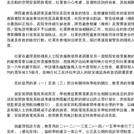
友活動的空間安裝閉路電視，社署會小心考慮，並適時諮詢持份者、其他相
牌照處會迅速調查及處理涉及院舍違規的情況，並根據個別院舍的違規性
會因應院舍違規事項的性質及嚴重程度，向院舍發出勸諭、警告或根據《殘
出書面糾正指示。若院舍持續欠缺改善，牌照處會根據《條例》及實際違規
照／豁免證明書或不予以續期。社署將會加強相關的工作，包括以合約形式
專業團隊進行巡查及加強執法。此外，社署的牌照處會與律政司保持緊密合
迅速及有效的檢控行動。社署亦會徵詢法律意見，探討將違規被警告的殘疾
度。
社署在處理資助殘疾人士院舍服務使用者調遷至另一資助院舍接受服務的
的服務需要以確定所需服務類別，然後將評估結果連同轉介信件交到社署康復
至一六年的數字顯示，申請優先編配服務入住中度弱智人士宿舍、嚴重弱智
均約需等候3.5個月。若轉介社工在評估申請人的狀況後認為有急切調遷需
至於提問的第（一）至第（三）部分有關特殊學校的關注，教育局的答
就安裝閉路電視系統而言，學校應從實際需要及符合相關法例規定的原則
須安裝閉路電視系統或考慮採用隱蔽式監察的辦法以防止罪行發生，所採取
視監察及使用航拍機指引》，並在保安與私隱兩者間考慮有合理的平衡，以
及有關人士的私隱構成不必要的損害。閉路電視系統並非學校的標準設備，
要，安裝閉路電視系統，然而教育局無計劃規定特殊學校必須安裝。
就處理投訴方面，教育局於二○一二／一三至二○一四／一五學年推行了
安排」（優化安排），協助學校建立一套公平、公正及公開的投訴管理制度