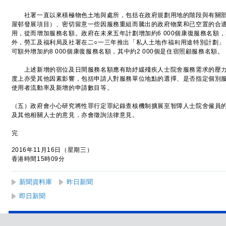
社署一直以來積極物色土地與處所，包括在政府規劃用地的階段與有關部
屋邨發展項目）、密切留意一些因服務重組而騰出的政府物業和已空置的合
用，從而增加服務名額。政府在未來五年計劃增加約6 000個康復服務名額，
外，勞工及福利局及社署在二○一三年推出「私人土地作福利用途特別計劃」
可額外增加約8 000個康復服務名額，其中約2 000個是住宿照顧服務名額。
上述新增的宿位及日間服務名額應有助紓緩殘疾人士院舍服務需求的壓力
度上亦受其他因素影響，包括申請人對服務單位地點的選擇、是否指定個別
使用者流動率及新增的申請數目等。
（五）政府會小心研究將性罪行定罪紀錄查核機制擴展至智障人士院舍僱員
及其他相關人士的意見，亦會徵詢法律意見。
完
2016年11月16日（星期三）
香港時間15時09分
新聞資料庫
昨日新聞
即日新聞