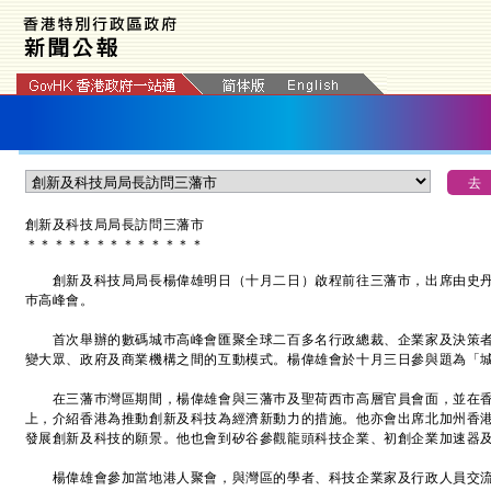
創新及科技局局長訪問三藩市
＊
＊
＊
＊
＊
＊
＊
＊
＊
＊
＊
＊
＊
創新及科技局局長楊偉雄明日（十月二日）啟程前往三藩市，出席由史丹福
巿高峰會。
首次舉辦的數碼城巿高峰會匯聚全球二百多名行政總裁、企業家及決策者
變大眾、政府及商業機構之間的互動模式。楊偉雄會於十月三日參與題為「
在三藩巿灣區期間，楊偉雄會與三藩巿及聖荷西市高層官員會面，並在香
上，介紹香港為推動創新及科技為經濟新動力的措施。他亦會出席北加州香
發展創新及科技的願景。他也會到矽谷參觀龍頭科技企業、初創企業加速器
楊偉雄會參加當地港人聚會，與灣區的學者、科技企業家及行政人員交流