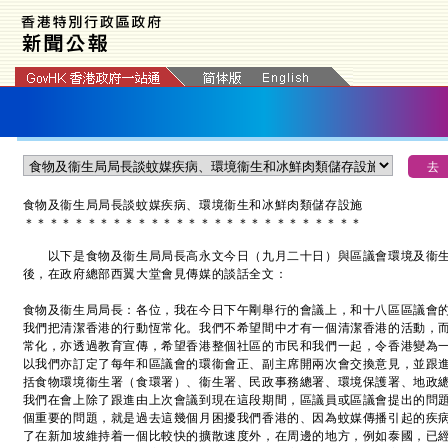
食物及衞生局局長談蚊媒疾病、環境衞生和冰鮮肉類儲存設施
＊
＊
＊
＊
＊
＊
＊
＊
＊
＊
＊
＊
＊
＊
＊
＊
＊
＊
＊
＊
＊
＊
＊
＊
＊
＊
＊
以下是食物及衞生局局長高永文今日（九月二十日）與區議會環境及衞生
後，在政府總部西翼大堂會見傳媒的談話全文：
食物及衞生局局長：各位，我在今日下午剛舉行的會議上，和十八區區議會
我們把清潔香港的行動恆常化。我們不希望間中才有一個清潔香港的活動，
常化，亦透過教育宣傳，希望香港整個社區的市民和我們一起，令香港變為
以我們亦訂定了每年和區議會的環衞會正、副主席開兩次會交換意見，並跟
括食物環境衞生署（食環署）、衞生署、民政事務總署、環境保護署、地政
我們在會上除了跟進由上次會議到現在這段期間，區議員或區議會提出的問
個重要的問題，就是過去這幾個月困擾我們香港的、因為蚊媒傳播引起的疾
了在新加坡維持着一個比較快的擴散速度外，在周邊的地方，例如泰國，已