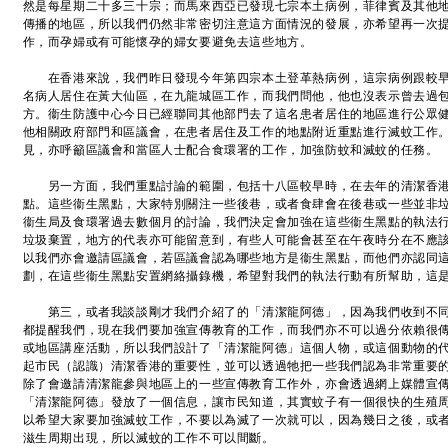
然是每星期二十多三十宗；而馬來西亞已發現七宗本土病例，菲律賓及其他
傳播的地區，所以我們仍然非常密切注意這方面情況的發展，亦希望再一次
作，而孕婦或有可能懷孕的婦女要避免去這些地方。
在香港來說，我們昨日發現今年第四宗本土登革熱病例，這宗病例跟較早
名病人居住在黃大仙區，在九龍城區工作，而我們問他，他也沒表示曾去過
方。衞生防護中心今日已經聯同其他部門去了這名患者居住的地區進行公眾
他相關政府部門和區議會，在患者居住及工作的地點附近重點進行滅蚊工作
見，亦呼籲區議會和當區人士配合食環署的工作，加強防蚊和滅蚊的任務。
另一方面，我們重點討論的範圍，包括十八區較早時，在去年的清潔香港
點。這些衞生黑點，大家特別關注一些後巷，或者食肆會在後巷或一些並非
衞生局及食環署過去數個月的討論，我們決定會加強在這些衞生黑點的執法
垃圾棄置，地方的代表亦可能留意到，有些人可能會甚至在午夜時分在不應
以我們亦會邀請區議會，若區議會認為哪些地方是衞生黑點，而他們亦認同
劃，在這些衞生黑點安置網絡攝錄機，希望對我們的執法行動有所幫助，這
第三，或者我談談剛才我們介紹了的「清潔龍阿德」，因為我們收到不同
都提醒我們，現在我們要加強宣傳教育的工作，而我們亦不可以過分依賴很
或地區講座活動，所以我們設計了「清潔龍阿德」這個人物，或這個動物的
起市民（認識）清潔香港的重要性，並可以透過牠把一些我們認為非常重要
除了會邀請清潔龍參與地區上的一些宣傳教育工作外，亦會透過網上媒體宣
「清潔龍阿德」發放了一個信息，讓市民知道，其實蚊子有一個很快的生殖
以希望大家要加強滅蚊工作，不要以為滅了一次就可以，因為幾日之後，或
滋生周期出現，所以滅蚊的工作不可以間斷。