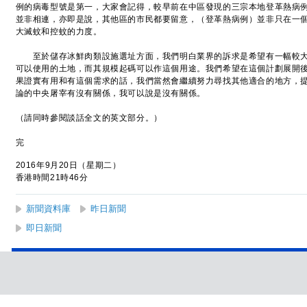
例的病毒型號是第一，大家會記得，較早前在中區發現的三宗本地登革熱病
並非相連，亦即是說，其他區的市民都要留意，（登革熱病例）並非只在一
大滅蚊和控蚊的力度。
至於儲存冰鮮肉類設施選址方面，我們明白業界的訴求是希望有一幅較大
可以使用的土地，而其規模起碼可以作這個用途。我們希望在這個計劃展開
果證實有用和有這個需求的話，我們當然會繼續努力尋找其他適合的地方，
論的中央屠宰有沒有關係，我可以說是沒有關係。
（請同時參閱談話全文的英文部分。）
完
2016年9月20日（星期二）
香港時間21時46分
新聞資料庫
昨日新聞
即日新聞