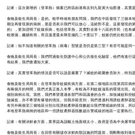
記者：這次新增的（登革熱）個案已跨區由港島去到九龍黃大仙那邊，其實
食物及衞生局局長：是的。較早時候有朋友問我，我們在中區發現了三個本
期沒再發現新的病例，那是否表示我們可以放心，這絕對不是。這新發現的
的），更加證明了蚊媒疾病，包括登革熱，其實對全港十八區的市民（也有
較潮濕，繼續有雨，而且溫度還未降至攝氏二十度以下，蚊媒仍然比較活躍
記者：知不知道有關的登革熱（病毒）型號是否仍是第三型？有否可能是同
食物及衞生局局長：我們問過衞生防護中心和公共衞生化驗室，他們有進行
有結果，我們會通知大家。
記者：其實登革熱的情況是否可以說是嚴重了？滅蚊的範圍會否加大，特別
食物及衞生局局長：在登革熱等蚊媒疾病方面，在第二個地區出現第四宗病
有兩個月的時間，我們才真正進入冬季，有較為不利蚊媒滋長的環境出現。
個別病例出現。當然，我們希望透過各部門和區議會的合作，加強滅蚊和控
險減低，亦不希望有爆發的情況。但我亦留意到，我們透過利用誘蚊產卵器
有另外兩個至三個地區分別出現誘蚊產卵器指數超出我們警戒線的情況，所
本地登革熱病例的地區和一些誘蚊產卵器指數超出警戒線的地區一定要執行
記者：有關冰鮮倉方面，業界認為該幅土地面積太小，政府是否為中央屠宰
食物及衞生局局長：在回答有關儲存冰鮮肉類設施的問題前，我剛剛收到衞