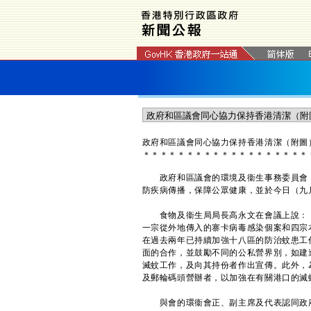
政府和區議會同心協力保持香港清潔（附圖
＊
＊
＊
＊
＊
＊
＊
＊
＊
＊
＊
＊
＊
＊
＊
＊
＊
＊
＊
政府和區議會的環境及衞生事務委員會（
防疾病傳播，保障公眾健康，並於今日（九
食物及衞生局局長高永文在會議上說：「
一宗從外地傳入的寨卡病毒感染個案和四宗
在過去兩年已持續加強十八區的防治蚊患工
面的合作，並鼓勵不同的公私營界別，如建
滅蚊工作，及向其持份者作出宣傳。此外，
及郵輪碼頭營辦者，以加強在有關港口的滅
與會的環衞會正、副主席及代表認同政府