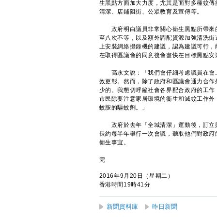
生黑點方面加大力度，尤其是面對多種蚊傳
清潔、店鋪阻街、公眾教育及宣傳等。
政府明白議員非常關心衞生黑點所帶來的
至八次不等，以及額外調配資源加強清洗街
上安裝網絡攝錄機的建議，認為建議可行，
在取得區議會的同意後會盡快在目標黑點安
高永文說：「我們會仔細考慮議員在會上
效更彰。然而，除了政府和區議會通力合作
少的。我懇切呼籲社會各界配合政府的工作
市民除要注意家居環境的衞生和滅蚊工作外
蚊胺的驅蚊劑。」
政府於去年「全城清潔」運動後，訂立與
長約每半年舉行一次會議，聽取他們對政府
衞生事宜。
完
2016年9月20日（星期二）
香港時間19時41分
新聞資料庫
昨日新聞