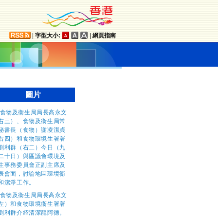
|
字型大小:
|
網頁指南
圖片