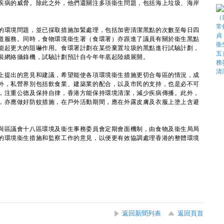
疾病的威脅。除此之外，他們還關注多項衞生問題，包括海上垃圾、海岸
環境問題，並已採取措施加緊處理，包括加密清潔黑點的次數至每日四
道服務。同時，食物環境衞生署（食環署）亦跟進了議員有關於衞生黑點
能起更大的阻嚇作用。食環署計劃在某些棄置垃圾的黑點進行試驗計劃，
裝網絡攝錄機，試驗計劃預計自今年年底起陸續展開。
提出的意見和建議，希望能使各項環境衞生措施更切合每區的情況，成
外，私營界別包括飲食業、建築業的配合，以及市民的支持，也是必不可
，注重公德及保持自律，香港方能保持環境清潔，減少疾病傳播。此外，
，亦應做好防蚊措施，在戶外活動期間，應在外露皮膚及衣服上塗上含避
區議會十八區環境及衞生事務委員會定期會面機制，由食物及衞生局局
的環境衞生措施和監察工作的意見，以便更有效協調處理香港的整體環境
返回新聞列表
返回頁首