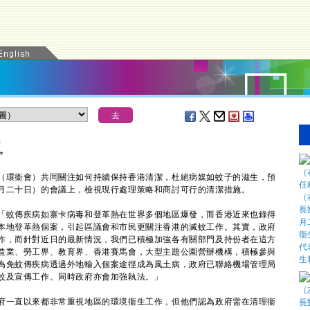
）
＊
環衞會）共同關注如何持續保持香港清潔，杜絕病媒如蚊子的滋生，預
月二十日）的會議上，檢視現行處理策略和商討可行的清潔措施。
蚊傳疾病如寨卡病毒和登革熱在世界多個地區爆發，而香港近來也錄得
本地登革熱個案，引起區議會和市民更關注香港的滅蚊工作。其實，政府
作，而針對近日的最新情況，我們已積極加強各有關部門及持份者在這方
造業、勞工界、教育界、香港賽馬會，大型主題公園營辦機構，積極參與
為免蚊傳疾病透過外地輸入個案途徑成為風土病，政府已聯絡機場管理局
蚊及宣傳工作。同時政府亦會加強執法。」
一直以來都非常重視地區的環境衞生工作，但他們認為政府需在清理衞