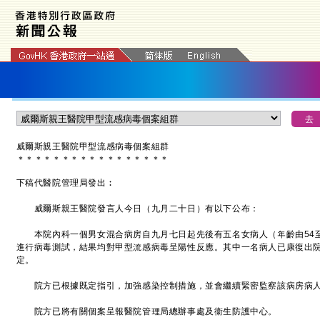
威爾斯親王醫院甲型流感病毒個案組群
＊
＊
＊
＊
＊
＊
＊
＊
＊
＊
＊
＊
＊
＊
＊
＊
＊
下稿代醫院管理局發出︰
威爾斯親王醫院發言人今日（九月二十日）有以下公布：
本院內科一個男女混合病房自九月七日起先後有五名女病人（年齡由54至
進行病毒測試，結果均對甲型流感病毒呈陽性反應。其中一名病人已康復出
定。
院方已根據既定指引，加強感染控制措施，並會繼續緊密監察該病房病人
院方已將有關個案呈報醫院管理局總辦事處及衞生防護中心。