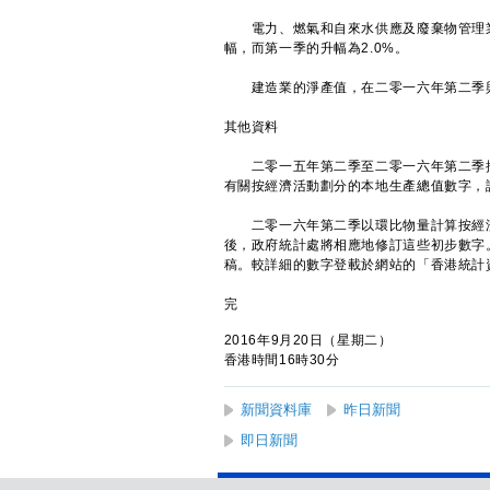
電力、燃氣和自來水供應及廢棄物管理業的
幅，而第一季的升幅為2.0%。
建造業的淨產值，在二零一六年第二季與上
其他資料
二零一五年第二季至二零一六年第二季按
有關按經濟活動劃分的本地生產總值數字，請
二零一六年第二季以環比物量計算按經濟
後，政府統計處將相應地修訂這些初步數字
稿。較詳細的數字登載於網站的「香港統計
完
2016年9月20日（星期二）
香港時間16時30分
新聞資料庫
昨日新聞
即日新聞