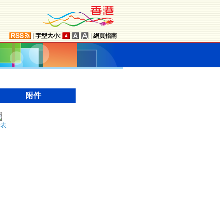
|
字型大小:
|
網頁指南
附件
附表