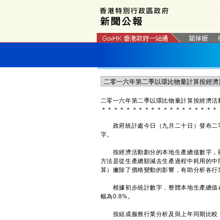
二零一六年第二季以環比物量計算按經濟活
＊
＊
＊
＊
＊
＊
＊
＊
＊
＊
＊
＊
＊
＊
＊
＊
＊
＊
＊
政府統計處今日（九月二十日）發布二零
字。
按經濟活動劃分的本地生產總值數字，顯
方法是從生產總額減去生產過程中耗用的中
算）撇除了價格變動的影響，有助分析各行
根據初步統計數字，整體本地生產總值在二
幅為0.8%。
按組成服務行業分析及與上年同期比較，所