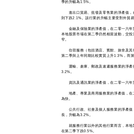
季的升幅為1.5%。
進出口貿易、批發及零售業的淨產值，在二
則下跌2.1%。該行業的升幅主要受對外貿
金融及保險業的淨產值，在二零一六年第二
本地股票市場在第二季仍然相當波動，交投
窄。
住宿服務（包括酒店、賓館、旅舍及其他
第二季與上年同期比較實質上升1.3%，而第
運輸、倉庫、郵政及速遞服務業的淨產值，
3.2%。
資訊及通訊業的淨產值，在二零一六年第二
地產、專業及商用服務業的淨產值，在二零
為快。
公共行政、社會及個人服務業的淨產值，繼
長，升幅為3.2%。
就服務行業以外的其他行業而言，本地製造
在第二季下跌0.5%。