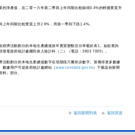
淨產值，在二零一六年第二季與上年同期比較錄得0.4%的輕微實質升
年同期比較實質上升2.9%，而第一季則下跌1.4%。
經濟活動劃分的本地生產總值按年實質變動百分率載於表1。如欲查詢
致電政府統計處國民收入統計科（二）（電話：3903 7005）。
活動劃分的本地生產總值數字在現階段只屬初步數字。當獲得更多數據
。數據用戶可從政府統計處網站（
www.censtatd.gov.hk
）下載這份新聞
資料」部分。
返回新聞列表
返回頁首