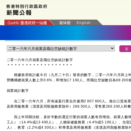
二零一六年六月就業及職位空缺統計數字
＊
＊
＊
＊
＊
＊
＊
＊
＊
＊
＊
＊
＊
＊
＊
＊
＊
＊
根據政府統計處今日（九月二十日）發表的數字，二零一六年六月與上年
營機構總就業人數上升0.6%，即增加17 100人。而職位空缺數目為68 200
就業統計數字
在二零一六年六月，所有涵蓋行業合共僱用2 807 600人。進出口貿易業的
及商用服務業（清潔及同類服務業除外）286 500人，零售業266 200人和餐
與上年同期比較，多於半數的選定行業的就業人數有所增加。就業人數增
工人）（14.4%或13 400人）、人類保健服務業（4.4%或5 100人）、住宿
人）、教育（2.2%或4 300人）和專業及商用服務業（清潔及同類服務業除外