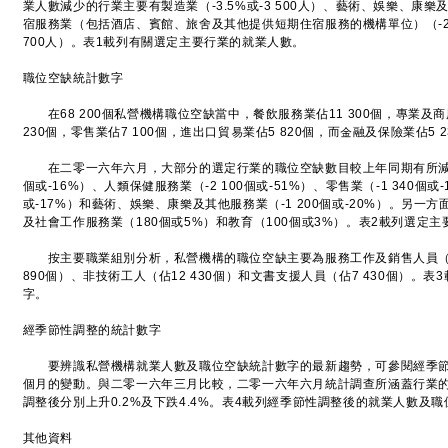
業人數減少的行業主要有製造業（-3.5%或-3 500人）、藝術、娛樂、康樂及其
宿服務業（包括酒店、賓館、旅舍及其他提供短期住宿服務的機構單位）（-2.5%
700人）。表1載列有關選定主要行業的就業人數。
職位空缺統計數字
在68 200個私營機構職位空缺當中，餐飲服務業佔11 300個，專業及
230個，零售業佔7 100個，進出口貿易業佔5 820個，而金融及保險業佔5 2
在二零一六年六月，大部分的選定行業的職位空缺數目較上年同期有所減少。
個或-16%）、人類保健服務業（-2 100個或-51%）、零售業（-1 340個或-
或-17%）和藝術、娛樂、康樂及其他服務業（-1 200個或-20%）。另
及社會工作服務業（180個或5%）和教育（100個或3%）。表2載列選定
按主要職業組別分析，私營機構的職位空缺主要為服務工作及銷售人員（佔2
890個）、非技術工人（佔12 430個）和文書支援人員（佔7 430個）。
字。
經季節性調整的統計數字
要辨識私營機構就業人數及職位空缺統計數字的最新趨勢，可參閱經季節
個月的變動。與二零一六年三月比較，二零一六年六月統計調查所涵蓋行業
調整後分別上升0.2%及下跌4.4%。表4載列經季節性調整後的就業人數及
其他資料