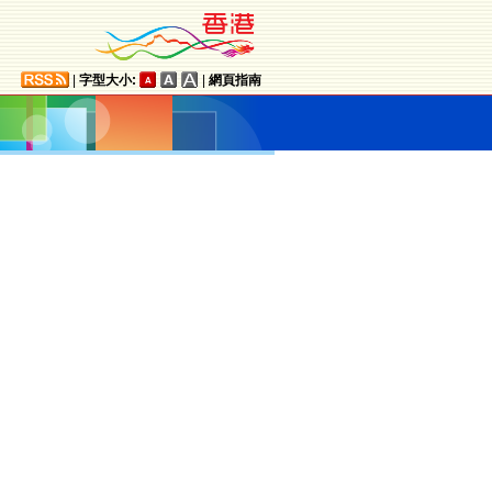
|
字型大小:
|
網頁指南