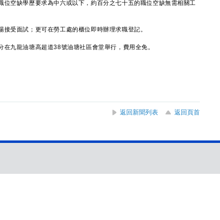
職位空缺學歷要求為中六或以下，約百分之七十五的職位空缺無需相關工
接受面試；更可在勞工處的櫃位即時辦理求職登記。
在九龍油塘高超道38號油塘社區會堂舉行，費用全免。
返回新聞列表
返回頁首