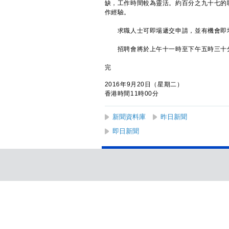
缺，工作時間較為靈活。約百分之九十七的
作經驗。
求職人士可即場遞交申請，並有機會即場
招聘會將於上午十一時至下午五時三十分
完
2016年9月20日（星期二）
香港時間11時00分
新聞資料庫
昨日新聞
即日新聞