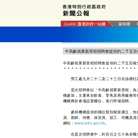
中高齡就業新里程招聘會提供約二千五百個
＊
＊
＊
＊
＊
＊
＊
＊
＊
＊
＊
＊
＊
＊
＊
＊
＊
＊
＊
勞工處九月二十二及二十三日在油塘社區
是次招聘會以「中高齡就業新里程」為主
構參加，主要來自飲食、零售及商用服務等
機構將於會場設置櫃位，進行即場招聘。
參與機構提供的職位類別相當廣泛，包括
員、廚師、侍應、保安員、技工、司機及清
網站：
www.jobs.gov.hk
。
在是次招聘會中，約百分之七十為全職空