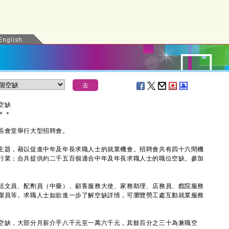
空缺
＊
＊
會堂舉行大型招聘會。
題，藉以促進中年及年長求職人士的就業機會。招聘會共有四十六間機
行業；合共提供約二千五百個適合中年及年長求職人士的職位空缺。參加
文員、配劑員（中藥）、顧客服務大使、家務助理、店務員、戲院服務
潔員等。求職人士如欲進一步了解空缺詳情，可瀏覽勞工處互動就業服務
缺，大部分月薪介乎八千元至一萬六千元，其餘百分之三十為兼職空