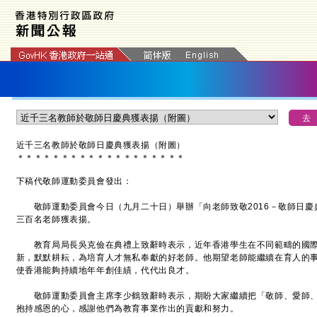
近千三名教師於敬師日慶典獲表揚（附圖）
＊
＊
＊
＊
＊
＊
＊
＊
＊
＊
＊
＊
＊
＊
＊
＊
＊
＊
＊
下稿代敬師運動委員會發出：
敬師運動委員會今日（九月二十日）舉辦「向老師致敬2016－敬師日慶
三百名老師獲表揚。
教育局局長吳克儉在典禮上致辭時表示，近年香港學生在不同範疇的國際
新，默默耕耘，為培育人才無私奉獻的好老師。他期望老師能繼續在育人的
使香港能夠持續地年年創佳績，代代出良才。
敬師運動委員會主席李少鶴致辭時表示，期盼大家繼續把「敬師、愛師、
抱持感恩的心，感謝他們為教育事業作出的貢獻和努力。