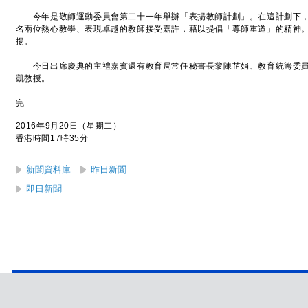
今年是敬師運動委員會第二十一年舉辦「表揚教師計劃」。在這計劃下，
名兩位熱心教學、表現卓越的教師接受嘉許，藉以提倡「尊師重道」的精神
揚。
今日出席慶典的主禮嘉賓還有教育局常任秘書長黎陳芷娟、教育統籌委員
凱教授。
完
2016年9月20日（星期二）
香港時間17時35分
新聞資料庫
昨日新聞
即日新聞