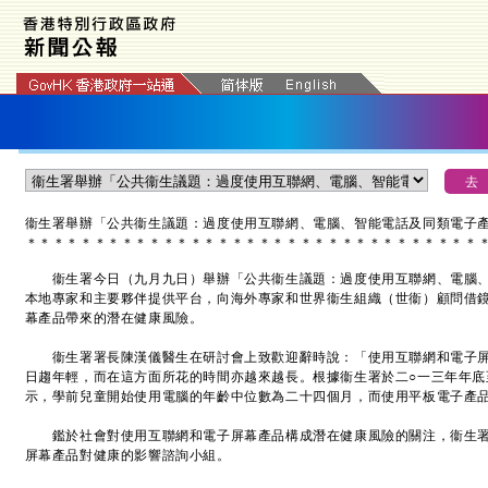
衞生署舉辦「公共衞生議題：過度使用互聯網、電腦、智能電話及同類電子
＊
＊
＊
＊
＊
＊
＊
＊
＊
＊
＊
＊
＊
＊
＊
＊
＊
＊
＊
＊
＊
＊
＊
＊
＊
＊
＊
＊
＊
＊
＊
＊
＊
衞生署今日（九月九日）舉辦「公共衞生議題：過度使用互聯網、電腦、
本地專家和主要夥伴提供平台，向海外專家和世界衞生組織（世衞）顧問借
幕產品帶來的潛在健康風險。
衞生署署長陳漢儀醫生在研討會上致歡迎辭時說：「使用互聯網和電子屏
日趨年輕，而在這方面所花的時間亦越來越長。根據衞生署於二○一三年年底
示，學前兒童開始使用電腦的年齡中位數為二十四個月，而使用平板電子產
鑑於社會對使用互聯網和電子屏幕產品構成潛在健康風險的關注，衞生署
屏幕產品對健康的影響諮詢小組。