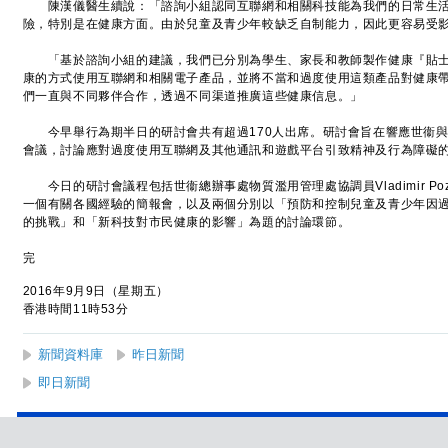
陳漢儀醫生續說：「諮詢小組認同互聯網和相關科技能為我們的日常生活
險，特別是在健康方面。由於兒童及青少年較缺乏自制能力，因此更容易受
「基於諮詢小組的建議，我們已分別為學生、家長和教師製作健康『貼士
康的方式使用互聯網和相關電子產品，並將不當和過度使用這類產品對健康
們一直與不同夥伴合作，透過不同渠道推廣這些健康信息。」
今早舉行為期半日的研討會共有超過170人出席。研討會旨在響應世衞與
會議，討論應對過度使用互聯網及其他通訊和遊戲平台引致精神及行為障礙
今日的研討會議程包括世衞總辦事處物質濫用管理處協調員Vladimir Po
一個有關各國經驗的簡報會，以及兩個分別以「預防和控制兒童及青少年因
的挑戰」和「新科技對市民健康的影響」為題的討論環節。
完
2016年9月9日（星期五）
香港時間11時53分
新聞資料庫
昨日新聞
即日新聞