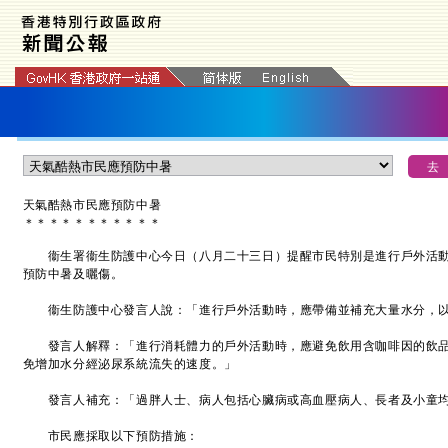
天氣酷熱市民應預防中暑
＊
＊
＊
＊
＊
＊
＊
＊
＊
＊
＊
衞生署衞生防護中心今日（八月二十三日）提醒市民特別是進行戶外活動
預防中暑及曬傷。
衞生防護中心發言人說：「進行戶外活動時，應帶備並補充大量水分，以
發言人解釋：「進行消耗體力的戶外活動時，應避免飲用含咖啡因的飲品
免增加水分經泌尿系統流失的速度。」
發言人補充：「過胖人士、病人包括心臟病或高血壓病人、長者及小童均
市民應採取以下預防措施：