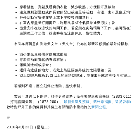
穿着淺色、寬鬆及通爽的衣物，減少吸熱，方便排汗及散熱；
避免做劇烈運動或作長程的登山或遠足等活動，高溫、出汗及疲乏均
戶外活動宜安排在早上或下午較後時間進行；
在室內應盡量打開窗戶，利用風扇或冷氣保持通爽涼快；及
盡量安排在較涼快的時間工作。若必須在炎熱環境下工作，盡可能在
進調整工作步伐，並適時在蔭涼處休息，恢復體力。
市民亦應留意由香港天文台（天文台）公布的最新和預測的紫外線指數。
減少陽光直接照射皮膚或眼睛；
穿着長袖而寬鬆的布織衣物；
佩戴闊邊帽或撐傘；
選擇有遮蔭的地方，或戴上能阻隔紫外線的太陽眼鏡；及
塗上防曬系數為15或以上的廣譜防曬液，並在出汗或游泳後再次塗上
若感到不適，應立刻停止活動，盡快求醫。
市民可透過以下途徑，取得更多資料：衞生署健康教育熱線（2833 011
「打電話問天氣」（1878 200）、
最新天氣及預報
、
紫外線指數
、
遠足及攀
效時對戶外工作的僱員和其僱主有關預防中暑措施的
新聞公報
。
完
2016年8月23日（星期二）