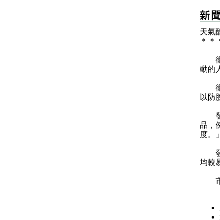
天氣
＊
＊
衞生
動的
衞生
以防
發言
品，
度。
發言
均較
市民