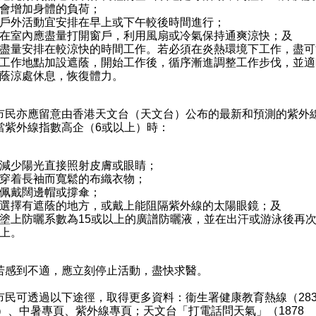
會增加身體的負荷；
戶外活動宜安排在早上或下午較後時間進行；
在室內應盡量打開窗戶，利用風扇或冷氣保持通爽涼快；及
盡量安排在較涼快的時間工作。若必須在炎熱環境下工作，盡可
工作地點加設遮蔭，開始工作後，循序漸進調整工作步伐，並適
蔭涼處休息，恢復體力。
亦應留意由香港天文台（天文台）公布的最新和預測的紫外
當紫外線指數高企（6或以上）時：
減少陽光直接照射皮膚或眼睛；
穿着長袖而寬鬆的布織衣物；
佩戴闊邊帽或撐傘；
選擇有遮蔭的地方，或戴上能阻隔紫外線的太陽眼鏡；及
塗上防曬系數為15或以上的廣譜防曬液，並在出汗或游泳後再
上。
到不適，應立刻停止活動，盡快求醫。
可透過以下途徑，取得更多資料：衞生署健康教育熱線（283
1）、
中暑專頁
、
紫外線專頁
；天文台「打電話問天氣」（1878