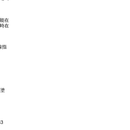
能在
時在
線指
次塗
3