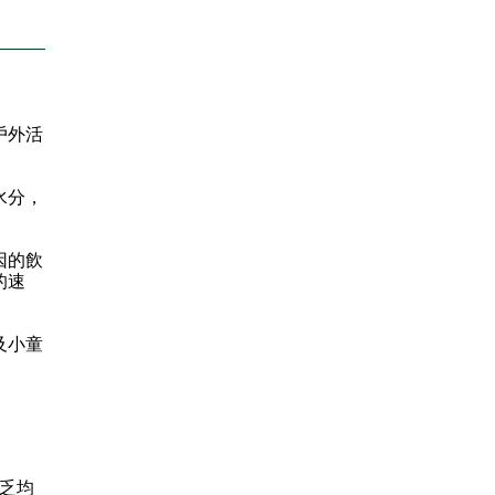
戶外活
水分，
因的飲
的速
及小童
乏均