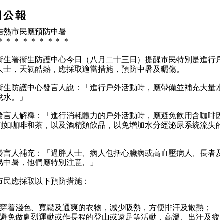
酷熱市民應預防中暑
＊
＊
＊
＊
＊
＊
＊
＊
＊
署衞生防護中心今日（八月二十三日）提醒市民特別是進行
人士，天氣酷熱，應採取適當措施，預防中暑及曬傷。
防護中心發言人說：「進行戶外活動時，應帶備並補充大量
脫水。」
人解釋：「進行消耗體力的戶外活動時，應避免飲用含咖啡
例如咖啡和茶，以及酒精類飲品，以免增加水分經泌尿系統流失
」
人補充：「過胖人士、病人包括心臟病或高血壓病人、長者
易中暑，他們應特別注意。」
應採取以下預防措施：
穿着淺色、寬鬆及通爽的衣物，減少吸熱，方便排汗及散熱；
避免做劇烈運動或作長程的登山或遠足等活動，高溫、出汗及疲