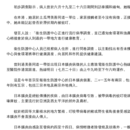
初步調查顯示，病人曾於六月十九至二十六日期間到訪泰國和緬甸。她報
在本港，她居於土瓜灣美善同道一單位，家居接觸者至今沒有病徵，正接
中。她未能記起曾否於潛伏期內被蚊叮。
發言人說：「衞生防護中心正進行流行病學調查，並已通知食環署和漁農
心稍後會於病人到過的一帶地方進行健康教育。」
衞生防護中心人員已視察病人住所，進行問卷調查，以主動找出有否未獲
中心與食環署將舉行健康講座，向居民和市民提供健康建議。
曾到過美善同道一帶並出現日本腦炎病徵的人士應致電衞生防護中心熱線（21
至醫院作適當跟進。熱線明日（七月二十日）由上午九時至下午六時運作。
這是今年首宗呈報衞生防護中心的日本腦炎個案。二○一五年有兩宗，包
年則有五宗，包括三宗本地及兩宗外地傳入。
日本腦炎是經蚊傳播的疾病，由日本腦炎病毒引致，被帶病毒的蚊叮咬就
喙庫蚊，主要流行於亞洲及西太平洋的郊外及農村。
蚊於稻田等大量積水的地方繁殖，叮咬帶病毒的豬或野生雀鳥後會受感染
本腦炎不會直接由人傳人。
日本腦炎由感染至發病約四至十四日。病情輕微者除發燒及頭痛外，一般