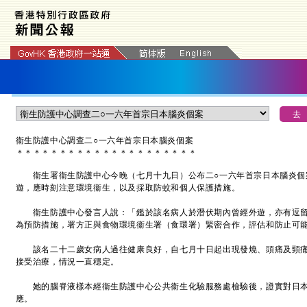
衞生防護中心調查二○一六年首宗日本腦炎個案
＊
＊
＊
＊
＊
＊
＊
＊
＊
＊
＊
＊
＊
＊
＊
＊
＊
＊
＊
＊
＊
衞生署衞生防護中心今晚（七月十九日）公布二○一六年首宗日本腦炎個
遊，應時刻注意環境衞生，以及採取防蚊和個人保護措施。
衞生防護中心發言人說：「鑑於該名病人於潛伏期內曾經外遊，亦有逗留
為預防措施，署方正與食物環境衞生署（食環署）緊密合作，評估和防止可
該名二十二歲女病人過往健康良好，自七月十日起出現發燒、頭痛及頸痛
接受治療，情況一直穩定。
她的腦脊液樣本經衞生防護中心公共衞生化驗服務處檢驗後，證實對日本腦
應。