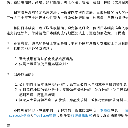
快，並出現頭痛、高燒、頸部僵硬、神志不清、昏迷、震顫、抽搐（尤其是
日本腦炎沒有特定治療方法，一般施以支援性治療。出現病徵的病人的死
百分之二十至三十出現永久性智力、行為或神經問題，如癱瘓、反復抽
預防日本腦炎，應採取防蚊措施，避免被蚊叮咬。傳播日本腦炎病毒的蚊
避免前往郊外。準備前往日本腦炎流行地區的人士，更應加倍注意。市民應
＊ 穿着寬鬆、淺色的長袖上衣及長褲，並於外露的皮膚及衣服塗上含避蚊
＊ 採取其他戶外預防措施：
避免使用有香味的化妝品或護膚品；
依照指示重複使用昆蟲驅避劑；
＊ 出外旅遊須知：
如計劃前往日本腦炎流行地區，應在出發前六星期或更早徵詢醫生意
如到流行地區的郊外旅行，應帶備便攜式蚊帳，並在蚊帳上使用殺蟲
感到不適，應盡早求醫；
旅遊人士若身體不適，如發燒，應盡快求醫，並將行程細節告知醫生
市民可參閱以下專題網頁，了解詳情：衞生防護中心
日本腦炎
專頁、
「
Facebook專頁
及
YouTube頻道
；衞生署
旅遊健康服務
網頁；及食物環境衞
完