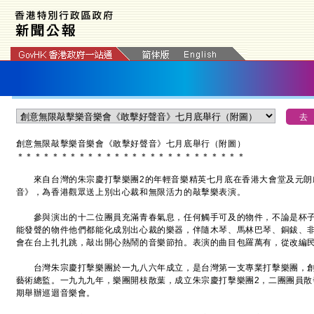
創意無限敲擊樂音樂會《敢擊好聲音》七月底舉行（附圖）
＊
＊
＊
＊
＊
＊
＊
＊
＊
＊
＊
＊
＊
＊
＊
＊
＊
＊
＊
＊
＊
＊
＊
＊
＊
＊
來自台灣的朱宗慶打擊樂團2的年輕音樂精英七月底在香港大會堂及元朗
音》，為香港觀眾送上別出心裁和無限活力的敲擊樂表演。
參與演出的十二位團員充滿青春氣息，任何觸手可及的物件，不論是杯子
能發聲的物件他們都能化成別出心裁的樂器，伴隨木琴、馬林巴琴、銅鈸、
會在台上扎扎跳，敲出開心熱鬧的音樂節拍。表演的曲目包羅萬有，從改編
台灣朱宗慶打擊樂團於一九八六年成立，是台灣第一支專業打擊樂團，創
藝術總監。一九九九年，樂團開枝散葉，成立朱宗慶打擊樂團2，二團團員散
期舉辦巡迴音樂會。