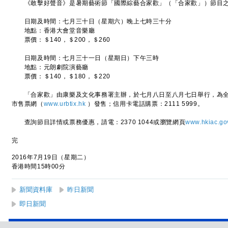
《敢擊好聲音》是暑期藝術節「國際綜藝合家歡」（「合家歡」）節目之
日期及時間：七月三十日（星期六）晚上七時三十分
地點：香港大會堂音樂廳
票價：＄140，＄200，＄260
日期及時間：七月三十一日（星期日）下午三時
地點：元朗劇院演藝廳
票價：＄140，＄180，＄220
「合家歡」由康樂及文化事務署主辦，於七月八日至八月七日舉行，為全
市售票網（
www.urbtix.hk
）發售；信用卡電話購票：2111 5999。
查詢節目詳情或票務優惠，請電：2370 1044或瀏覽網頁
www.hkiac.go
完
2016年7月19日（星期二）
香港時間15時00分
新聞資料庫
昨日新聞
即日新聞