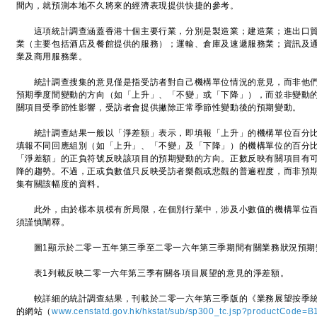
間內，就預測本地不久將來的經濟表現提供快捷的參考。
這項統計調查涵蓋香港十個主要行業，分別是製造業；建造業；進出口貿
業（主要包括酒店及餐館提供的服務）；運輸、倉庫及速遞服務業；資訊及
業及商用服務業。
統計調查搜集的意見僅是指受訪者對自己機構單位情況的意見，而非他們
預期季度間變動的方向（如「上升」、「不變」或「下降」），而並非變動
關項目受季節性影響，受訪者會提供撇除正常季節性變動後的預期變動。
統計調查結果一般以「淨差額」表示，即填報「上升」的機構單位百分比
填報不同回應組別（如「上升」、「不變」及「下降」）的機構單位的百分
「淨差額」的正負符號反映該項目的預期變動的方向。正數反映有關項目有
降的趨勢。不過，正或負數值只反映受訪者樂觀或悲觀的普遍程度，而非預
集有關該幅度的資料。
此外，由於樣本規模有所局限，在個別行業中，涉及小數值的機構單位百分
須謹慎闡釋。
圖1顯示於二零一五年第三季至二零一六年第三季期間有關業務狀況預期
表1列載反映二零一六年第三季有關各項目展望的意見的淨差額。
較詳細的統計調查結果，刊載於二零一六年第三季版的《業務展望按季統
的網站（
www.censtatd.gov.hk/hkstat/sub/sp300_tc.jsp?productCode=