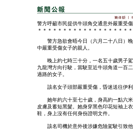
警方呼籲市民提供牛頭角交通意外嚴重受傷
＊＊＊＊＊＊＊＊＊＊＊＊＊＊＊＊＊＊＊
警方急欲會晤今日（六月二十八日）晚
中嚴重受傷女子的親人。
晚上約七時三十分，一名五十歲男子駕
九龍灣方向行駛，當駛至近牛頭角道一百二
過路的女子。
該名女子頭部嚴重受傷，昏迷送往伊利
她年約六十至七十歲，身高約一點六米
皮膚及蓄短黑髮。她身穿黑色印花短袖上衣
鞋，身上沒有任何身份證明文件。
該名司機於意外後涉嫌危險駕駛引致他