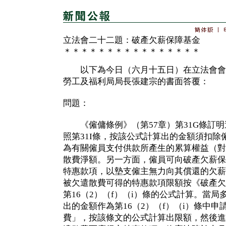
立法會二十二題：破產欠薪保障基金
＊＊＊＊＊＊＊＊＊＊＊＊＊＊＊＊
以下為今日（六月十五日）在立法會會
勞工及福利局局長張建宗的書面答覆：
問題：
《僱傭條例》（第57章）第31G條訂明
照第31I條，按該公式計算出的金額須扣
為有關僱員支付供款所產生的累算權益（對
散費淨額。另一方面，僱員可向破產欠薪保
特惠款項，以墊支僱主無力向其償還的欠薪
被欠遣散費可得的特惠款項限額按《破產欠
第16（2）（f）（i）條的公式計算。當局
出的金額作為第16（2）（f）（i）條中
費」，按該條文的公式計算出限額，然後進