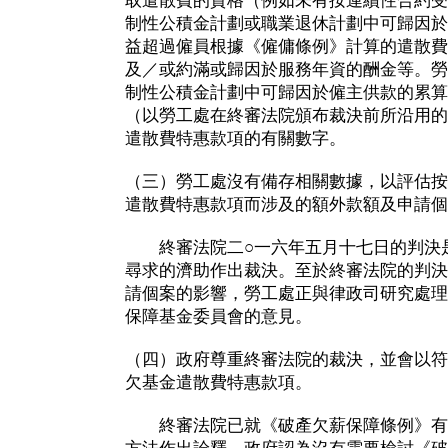
取遣散費的資格（例如未有按連續性合約受
制性公積金計劃或職業退休計劃中可歸因於
益超過僱員根據《僱傭條例》計算的遣散費
及／或約滿或歸因於服務年資的酬金等。勞
制性公積金計劃中可歸因於僱主供款的累算
（以勞工處在終審法院頒布裁決前所沿用的
遣散費特惠款項的有關數字。
（三）勞工處沒有備存相關數據，以評估按
遣散費特惠款項而涉及的額外款額及申請個
終審法院二○一六年五月十七日的判決是
尋求的濟助作出裁決。至於終審法院的判決
請個案的影響，勞工處正與律政司研究處理
保障基金委員會的意見。
（四）政府尊重終審法院的裁決，並會以符
欠基金遣散費特惠款項。
終審法院已就《破產欠薪保障條例》有